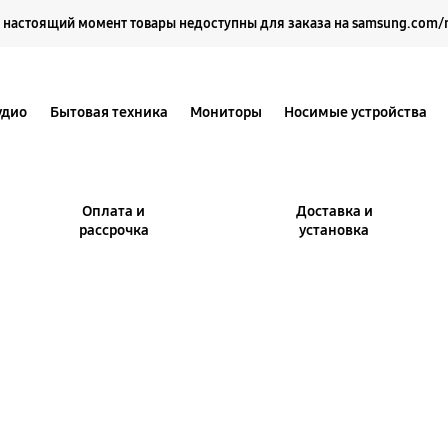
Выберите свое местоположение и язык.
 настоящий момент товары недоступны для заказа на samsung.com/
удио
Бытовая техника
Мониторы
Носимые устройства
Оплата и
Доставка и
рассрочка
установка