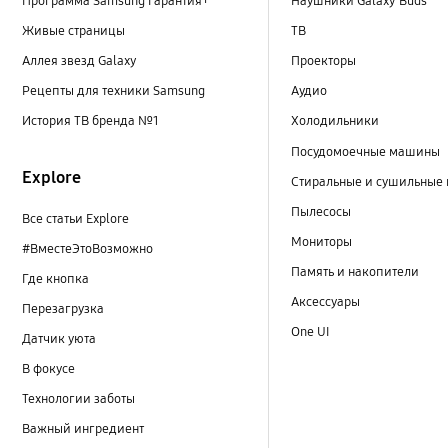
Программа Samsung Гарантия+
Наушники Galaxy Buds
Живые страницы
ТВ
Аллея звезд Galaxy
Проекторы
Рецепты для техники Samsung
Аудио
История ТВ бренда №1
Холодильники
Посудомоечные машины
Explore
Стиральные и сушильные
Пылесосы
Все статьи Explore
Мониторы
#ВместеЭтоВозможно
Память и накопители
Где кнопка
Аксессуары
Перезагрузка
One UI
Датчик уюта
В фокусе
Технологии заботы
Важный ингредиент