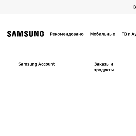
Skip
В
to
content
Рекомендовано
Мобильные
ТВ и А
Samsung Account
Заказы и
продукты