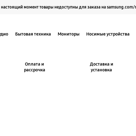
Выберите свое местоположение и язык.
 настоящий момент товары недоступны для заказа на samsung.com/
удио
Бытовая техника
Мониторы
Носимые устройства
Оплата и
Доставка и
рассрочка
установка