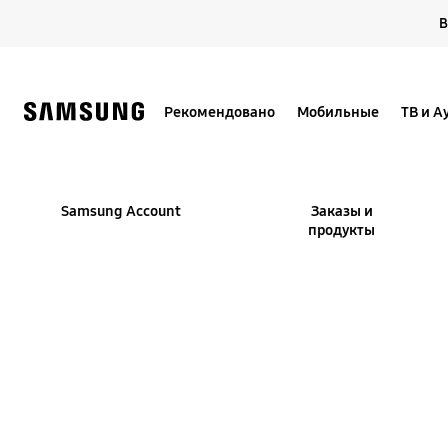
Skip
В
to
content
Рекомендовано
Мобильные
ТВ и А
Samsung Account
Заказы и
продукты