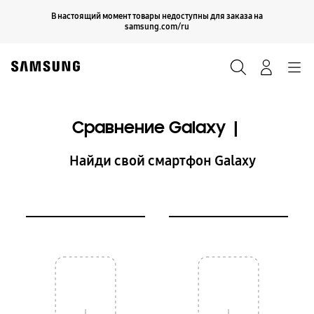
Skip
Продолжить
В настоящий момент товары недоступны для заказа на
Закрыть
to
samsung.com/ru
content
Поиск
Вход
Navigation
Сравнение Galaxy |
⠀Найди свой смартфон Galaxy