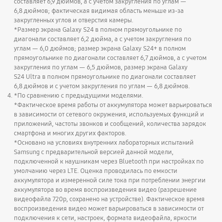
составляет 6,9 дюймов, а с учетом закругления по углам —
6,8 дюймов; фактическая видимая область меньше из-за
закругленных углов и отверстия камеры.
*Размер экрана Galaxy S24 в полном прямоугольнике по
диагонали составляет 6,2 дюйма, а с учетом закругления по
углам — 6,0 дюймов; размер экрана Galaxy S24+ в полном
прямоугольнике по диагонали составляет 6,7 дюймов, а с учетом
закругления по углам — 6,5 дюймов, размер экрана Galaxy
S24 Ultra в полном прямоугольнике по диагонали составляет
6,8 дюймов и с учетом закругления по углам — 6,8 дюймов.
*По сравнению с предыдущими моделями.
*Фактическое время работы от аккумулятора может варьироваться
в зависимости от сетевого окружения, используемых функций и
приложений, частоты звонков и сообщений, количества зарядок
смартфона и многих других факторов.
*Основано на условиях внутренних лабораторных испытаний
Samsung с предварительной версией данной модели,
подключенной к наушникам через Bluetooth при настройках по
умолчанию через LTE. Оценка проводилась по емкости
аккумулятора и измеренной силе тока при потреблении энергии
аккумулятора во время воспроизведения видео (разрешение
Home
Выбор смартфона
видеофайла 720p, сохранено на устройстве). Фактическое время
воспроизведения видео может варьироваться в зависимости от
Сравнить Galaxy S20 и Galaxy S20+
подключения к сети, настроек, формата видеофайла, яркости