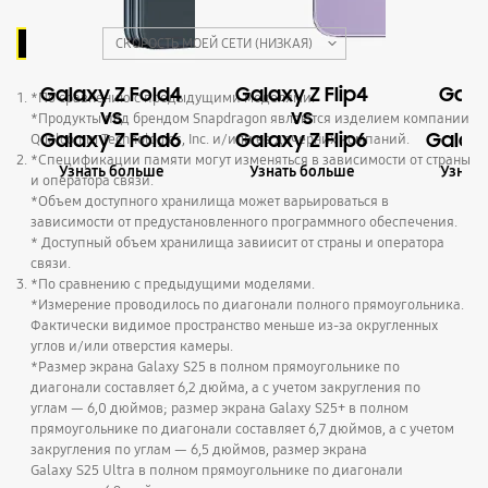
C
C
СКОРОСТЬ МОЕЙ СЕТИ (НИЗКАЯ)
Выбрано
Galaxy Z Fold4
Galaxy Z Flip4
Gala
*По сравнению с предыдущими моделями.
vs
vs
*Продукты под брендом Snapdragon являются изделием компании
Galaxy Z Fold6
Galaxy Z Flip6
Galaxy
Qualcomm Technologies, Inc. и/или ее дочерних компаний.
*Спецификации памяти могут изменяться в зависимости от страны
Узнать больше
Узнать больше
Узнать
и оператора связи.
*Объем доступного хранилища может варьироваться в
зависимости от предустановленного программного обеспечения.
* Доступный объем хранилища завиисит от страны и оператора
связи.
*По сравнению с предыдущими моделями.
*Измерение проводилось по диагонали полного прямоугольника.
Фактически видимое пространство меньше из-за округленных
углов и/или отверстия камеры.
*Размер экрана Galaxy S25 в полном прямоугольнике по
диагонали составляет 6,2 дюйма, а с учетом закругления по
углам — 6,0 дюймов; размер экрана Galaxy S25+ в полном
прямоугольнике по диагонали составляет 6,7 дюймов, а с учетом
закругления по углам — 6,5 дюймов, размер экрана
Galaxy S25 Ultra в полном прямоугольнике по диагонали