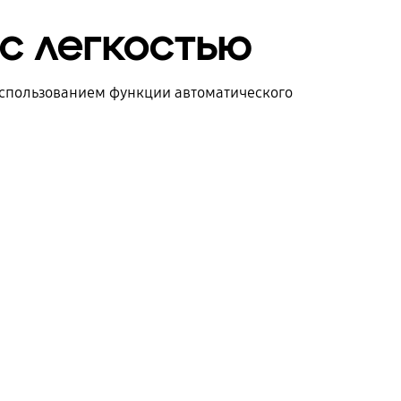
с легкостью
 использованием функции автоматического
Playing video