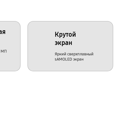
ая
Крутой
экран
0 МП
Яркий сверхплавный
sAMOLED экран