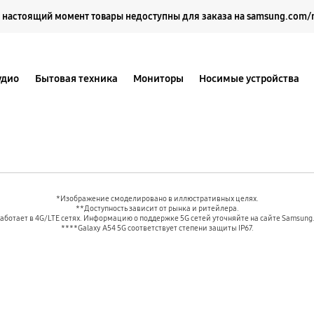
Выберите свое местоположение и язык.
 настоящий момент товары недоступны для заказа на samsung.com/
удио
Бытовая техника
Мониторы
Носимые устройства
*Изображение смоделировано в иллюстративных целях.
**Доступность зависит от рынка и ритейлера.
аботает в 4G/LTE сетях. Информацию о поддержке 5G сетей уточняйте на сайте Samsung
****Galaxy A54 5G соответствует степени защиты IP67.