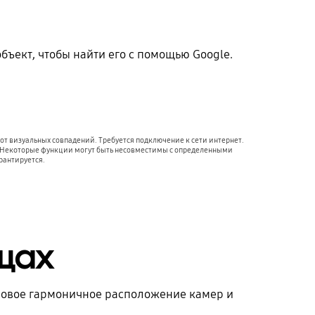
бъект, чтобы найти его с помощью Google.
т визуальных совпадений. Требуется подключение к сети интернет.
а. Некоторые функции могут быть несовместимы с определенными
рантируется.
щах
 новое гармоничное расположение камер и