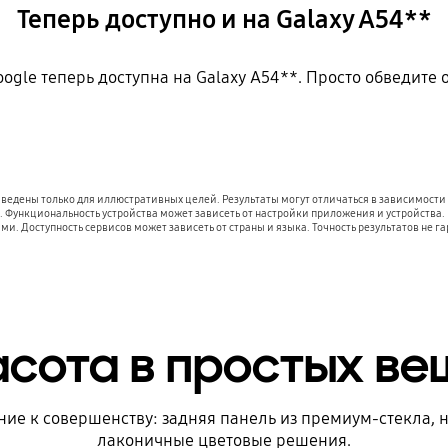
Теперь доступно и на Galaxy A54**
gle теперь доступна на Galaxy A54**. Просто обведите о
едены только для иллюстративных целей. Результаты могут отличаться в зависимости о
и. Функциональность устройства может зависеть от настройки приложения и устройств
и. Доступность сервисов может зависеть от страны и языка. Точность результатов не га
асота в простых ве
ние к совершенству: задняя панель из премиум-стекла,
лаконичные цветовые решения.