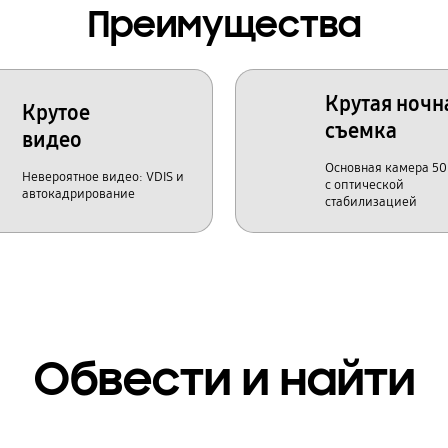
Преимущества
Крутая ночн
Крутое
съемка
видео
Основная камера 5
Невероятное видео: VDIS и
с оптической
автокадрирование
стабилизацией
Обвести и найти