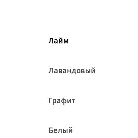
Лайм
show more
Лавандовый
show more
Графит
show more
Белый
show more