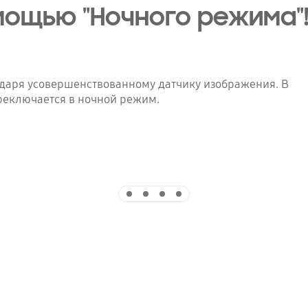
мощью "Ночного режима"
одаря усовершенствованному датчику изображения. В
реключается в ночной режим.
Indicator 1
Indicator 2
Indicator 3
Indicator 4