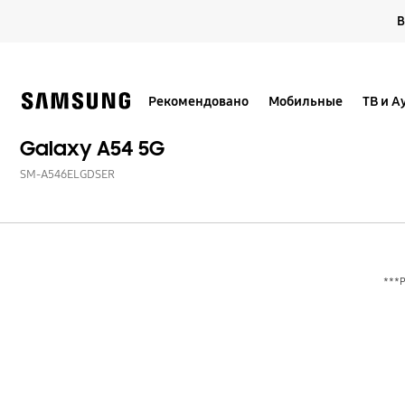
Skip
В
to
content
Рекомендовано
Мобильные
ТВ и А
Galaxy A54 5G
SM-A546ELGDSER
***Р