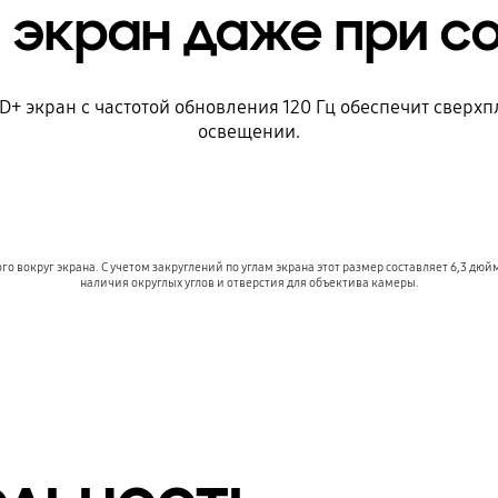
й экран даже при с
+ экран c частотой обновления 120 Гц обеспечит сверх
освещении.
о вокруг экрана. С учетом закруглений по углам экрана этот размер составляет 6,3 д
наличия округлых углов и отверстия для объектива камеры.