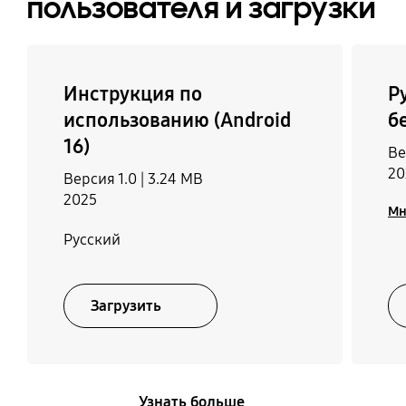
пользователя и загрузки
Инструкция по
Р
использованию (Android
б
16)
Ве
20
Версия 1.0 |
3.24 MB
2025
Мн
Русский
Загрузить
Узнать больше