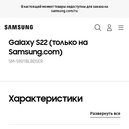
Skip
Продолжить
В настоящий момент товары недоступны для заказа на
Закрыть
to
samsung.com/ru
content
Поиск
Вход
Navigation
Galaxy S22 (только на
Samsung.com)
SM-S901BLBDSER
Характеристики
Развернуть все