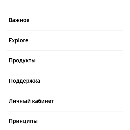
открыть
Footer Navigation
Важное
открыть
Explore
открыть
Продукты
открыть
Поддержка
открыть
Личный кабинет
открыть
Принципы