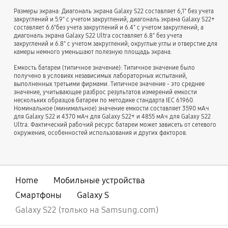
Размеры экрана: Диагональ экрана Galaxy S22 составляет 6,1" без учета
закруглений и 5.9" с учетом закруглений; диагональ экрана Galaxy S22+
составляет 6.6"без учета закруглений и 6.4" с учетом закруглений; а
диагональ экрана Galaxy S22 Ultra составляет 6.8" без учета
закруглений и 6.8" с учетом закруглений; округлые углы и отверстие для
камеры немного уменьшают полезную площадь экрана.
Емкость батареи (типичное значение): Типичное значение было
получено в условиях независимых лабораторных испытаний,
выполненных третьими фирмами. Типичное значение - это среднее
значение, учитывающее разброс результатов измерений емкости
нескольких образцов батареи по методике стандарта IEC 61960.
Номинальное (минимальное) значение емкости составляет 3590 мАч
для Galaxy S22 и 4370 мАч для Galaxy S22+ и 4855 мАч для Galaxy S22
Ultra. Фактический рабочий ресурс батареи может зависеть от сетевого
окружения, особенностей использования и других факторов.
Home
Мобильные устройства
Смартфоны
Galaxy S
Galaxy S22 (только на Samsung.com)