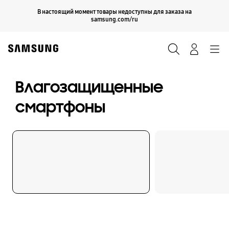
Skip
Продолжить
В настоящий момент товары недоступны для заказа на
Закрыть
to
samsung.com/ru
content
Поиск
Вход
Navigation
Влагозащищенные
смартфоны