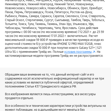
Магнитогорск, Миасс, Мичуринск, Муром, Набережные Челны, Нальчик,
Нижневартовск, Нижний Новгород, Нижний Тагил, Новокузнецк,
Смартфоны с экраном 6″
Смартфоны с экраном 7″
Новомосковск, Новороссийск, Новосибирск, Обнинск, Орел, Оренбург,
Пенза, Пермь, Петрозаводск, Псков, Пятигорск, Ростов-на-Дону,
Смартфоны с 8 ГБ памяти
Смартфоны для записи 8K видео
Рыбинск, Рязань, Самара, Саранск, Саратов, Смоленск, Сочи, Ставрополь,
Старый Оскол, Стерлитамак, Сургут, Сыктывкар, Тамбов, Тверь, Тобольск,
Смартфоны с AMOLED дисплеем
Смартфоны на Android
Тольятти, Томск, Тула, Тюмень, Тюмень, Улан-Удэ, Ульяновск, Уфа,
Чебоксары, Челябинск, Череповец, Чита, Ярославль. Срок действия
Смартфоны с мощным аккумулятором и хорошей камерой
программы с 00:00 часов (по московскому времени) 7.12.2021 г. до 23:59
часов (по московскому времени) 17.01.2022 г. включительно. Расчет
Смартфоны с хорошей камерой
Смартфоны с большим экраном
максимальной скидки 59 800 ₽ приведен в качестве примера исходя из
оценочной стоимости б/у устройства IPHONE 12 PRO MAX 512GB, плюс
Смартфоны с мощным процессором
Смартфоны для селфи
дополнительная скидка 10 000 ₽ при покупке нового Galaxy S21+ | S21
Ultra 5G c применением Трейд-ин. Полные
условия программы
. На
Смартфоны с мощным аккумулятором
Громкие смартфоны
кастомизированные модели программа Трейд-ин не распространяется.
Смартфоны с оптической стабилизацией камеры
Смартфоны 4G
Смартфоны с изогнутым экраном
Смартфоны с eSim
Обращаем ваше внимание на то, что данный интернет-сайт и его
Смартфоны со слотом microSD
Мощные смартфоны
содержимое носят исключительно информационный характер и ни при
каких условиях не являются публичной офертой, определяемой
Смартфоны со сканером отпечатков пальцев
5G смартфоны
положениями Статьи 437 Гражданского кодекса РФ.
Смартфоны для автомобиля
Смартфоны для мужчин
Все изображения являются лишь иллюстрациями, все аксессуары
продаются отдельно.
Удобные смартфоны для пожилых
Смартфоны с ярким экраном
Все особенности и технические характеристики устройства актуальны на
Смартфоны для просмотра видео
Смартфоны для женщин
момент публикации, но в дальнейшем могут меняться без