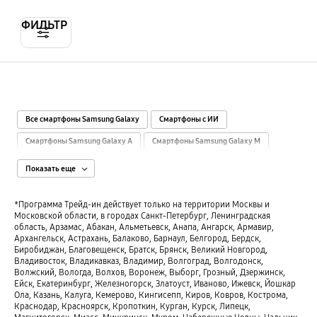
ФИЛЬТР
Все смартфоны Samsung Galaxy
Смартфоны с ИИ
Смартфоны Samsung Galaxy A
Смартфоны Samsung Galaxy M
Смартфоны Samsung Galaxy S
Смартфоны Samsung Galaxy Z
Показать еще
Смартфоны с камерой 108 МП
Смартфоны с камерой 12-15 МП
*Программа Трейд-ин действует только на территории Москвы и
Смартфоны 12 ГБ памяти
Смартфоны с камерой 200 МП
Московской области, в городах Санкт-Петербург, Ленинградская
область, Арзамас, Абакан, Альметьевск, Анапа, Ангарск, Армавир,
Смартфоны с 2 SIM-картами
Смартфоны с 3 ГБ памяти
Архангельск, Астрахань, Балаково, Барнаул, Белгород, Бердск,
Биробиджан, Благовещенск, Братск, Брянск, Великий Новгород,
Смартфоны с камерой 40-48 МП
Смартфоны с 4 ГБ памяти
Владивосток, Владикавказ, Владимир, Волгоград, Волгодонск,
Волжский, Вологда, Волхов, Воронеж, Выборг, Грозный, Дзержинск,
Смартфоны с 4К-камерой
Смартфоны с камерой 50 МП
Ейск, Екатеринбург, Железногорск, Златоуст, Иваново, Ижевск, Йошкар
Смартфоны с экраном 6.3″ - 6.5″
Смартфоны с камерой 50-64 МП
Ола, Казань, Калуга, Кемерово, Кингисепп, Киров, Ковров, Кострома,
Краснодар, Красноярск, Кропоткин, Курган, Курск, Липецк,
Смартфоны с экраном 6.6″ - 6.9″
Смартфоны с 6 ГБ памяти