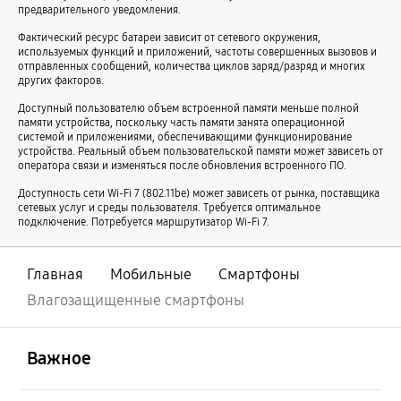
предварительного уведомления.
Смартфоны для работы
Молодёжные смартфоны
Фактический ресурс батареи зависит от сетевого окружения,
Смартфоны для игр
Смартфоны с хорошими камерами
используемых функций и приложений, частоты совершенных вызовов и
отправленных сообщений, количества циклов заряд/разряд и многих
Смартфоны с большой памятью
Влагозащищенные смартфоны
других факторов.
Смартфоны для детей
Металлические смартфоны
Доступный пользователю объем встроенной памяти меньше полной
Смартфоны с большой батареей и памятью
Синие смартфоны
памяти устройства, поскольку часть памяти занята операционной
системой и приложениями, обеспечивающими функционирование
Смартфоны с хорошей камерой и большой памятью
устройства. Реальный объем пользовательской памяти может зависеть от
оператора связи и изменяться после обновления встроенного ПО.
Смартфоны с ночной камерой
Смартфоны с 4 камерами
Доступность сети Wi-Fi 7 (802.11be) может зависеть от рынка, поставщика
Смартфоны с NFC
Смартфоны с большим экраном и батареей
сетевых услуг и среды пользователя. Требуется оптимальное
подключение. Потребуется маршрутизатор Wi-Fi 7.
Небольшие смартфоны
Смартфоны с S Pen в комплекте
Смартфоны 128 ГБ памяти
Смартфоны 1 ТБ памяти
Главная
Мобильные
Смартфоны
Смартфоны 256 ГБ памяти
Смартфоны 32 ГБ памяти
Влагозащищенные смартфоны
Смартфоны 512 ГБ памяти
Смартфоны 64 ГБ памяти
открыть
Footer Navigation
Смартфоны с экраном 120 Гц
Смартфоны с тонким корпусом
Важное
Смартфоны с 3 камерами
Смартфоны с подэкранной камерой
Смартфоны с подэкранным сканером отпечатков пальцев
открыть