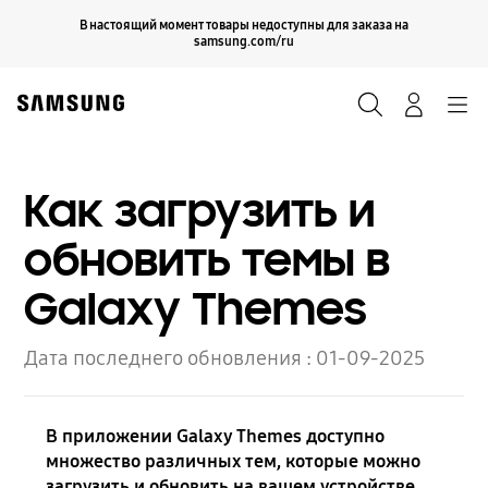
Skip
Продолжить
В настоящий момент товары недоступны для заказа на
Закрыть
to
samsung.com/ru
content
Поиск
Вход
Navigation
Как загрузить и
обновить темы в
Galaxy Themes
Дата последнего обновления :
01-09-2025
В приложении Galaxy Themes доступно
множество различных тем, которые можно
загрузить и обновить на вашем устройстве