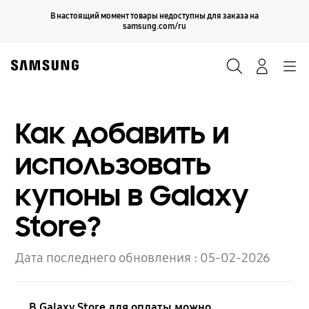
Skip
Продолжить
В настоящий момент товары недоступны для заказа на
Закрыть
to
samsung.com/ru
content
Поиск
Вход
Navigation
Как добавить и
использовать
купоны в Galaxy
Store?
Дата последнего обновления :
05-02-2026
В Galaxy Store для оплаты можно