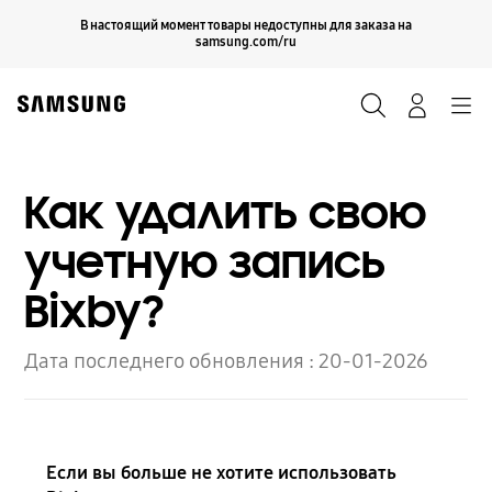
Skip
Продолжить
В настоящий момент товары недоступны для заказа на
Закрыть
to
samsung.com/ru
content
Поиск
Вход
Navigation
Как удалить свою
учетную запись
Bixby?
Дата последнего обновления :
20-01-2026
Если вы больше не хотите использовать