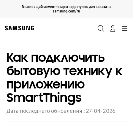
Skip
Продолжить
В настоящий момент товары недоступны для заказа на
Закрыть
to
samsung.com/ru
content
Поиск
Вход
Navigation
Как подключить
бытовую технику к
приложению
SmartThings
Дата последнего обновления :
27-04-2026