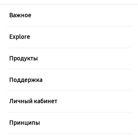
открыть
Footer Navigation
Важное
открыть
Explore
открыть
Продукты
открыть
Поддержка
открыть
Личный кабинет
открыть
Принципы
открыть