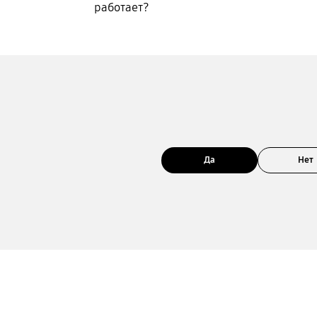
работает?
Да
Нет