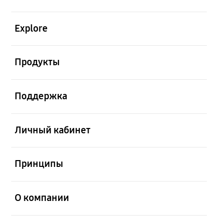
открыть
Explore
открыть
Продукты
открыть
Поддержка
открыть
Личный кабинет
открыть
Принципы
открыть
О компании