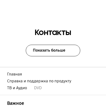
Контакты
Показать больше
Главная
Справка и поддержка по продукту
ТВ и Аудио
DVD
открыть
Footer Navigation
Важное