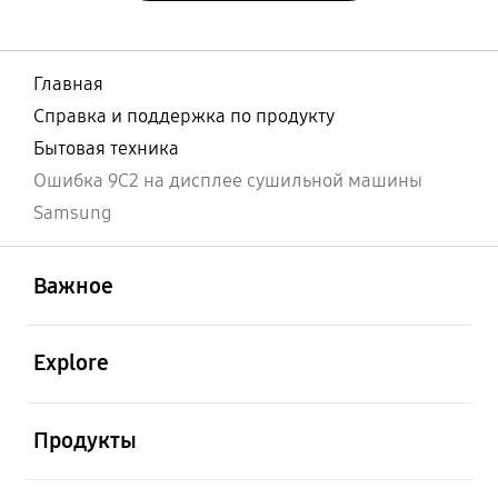
Главная
Справка и поддержка по продукту
Бытовая техника
Ошибка 9C2 на дисплее сушильной машины
Samsung
открыть
Footer Navigation
Важное
открыть
Explore
открыть
Продукты
открыть