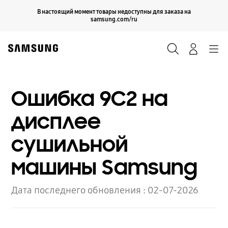
Skip
Продолжить
В настоящий момент товары недоступны для заказа на
Закрыть
to
samsung.com/ru
content
Поиск
Вход
Navigation
Ошибка 9C2 на
дисплее
сушильной
машины Samsung
Дата последнего обновления :
02-07-2026