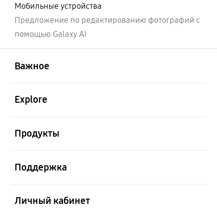
Мобильные устройства
Предложение по редактированию фотографий с
помощью Galaxy AI
открыть
Footer Navigation
Важное
открыть
Explore
открыть
Продукты
открыть
Поддержка
открыть
Личный кабинет