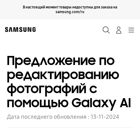
Skip
Продолжить
В настоящий момент товары недоступны для заказа на
Закрыть
to
samsung.com/ru
content
Поиск
Вход
Navigation
Предложение по
редактированию
фотографий с
помощью Galaxy AI
Дата последнего обновления :
13-11-2024