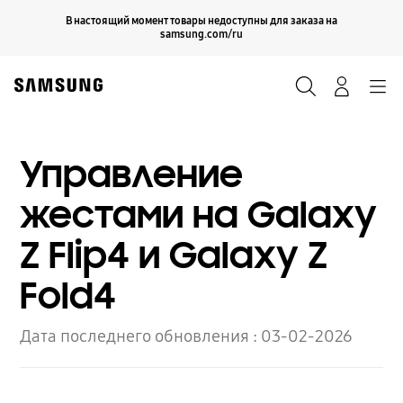
Skip
Продолжить
В настоящий момент товары недоступны для заказа на
Закрыть
to
samsung.com/ru
content
Поиск
Вход
Navigation
Управление
жестами на Galaxy
Z Flip4 и Galaxy Z
Fold4
Дата последнего обновления :
03-02-2026