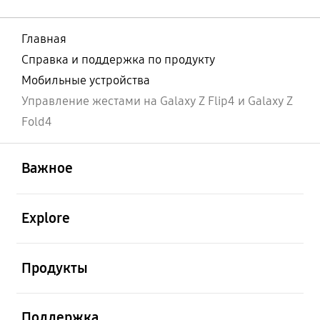
Главная
Справка и поддержка по продукту
Мобильные устройства
Управление жестами на Galaxy Z Flip4 и Galaxy Z
Fold4
открыть
Footer Navigation
Важное
открыть
Explore
открыть
Продукты
открыть
Поддержка