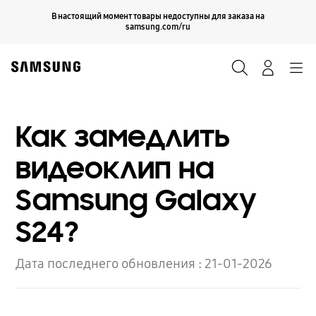
Skip
Продолжить
В настоящий момент товары недоступны для заказа на
Закрыть
to
samsung.com/ru
content
Поиск
Вход
Navigation
Как замедлить
видеоклип на
Samsung Galaxy
S24?
Дата последнего обновления :
21-01-2026