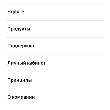
открыть
Explore
открыть
Продукты
открыть
Поддержка
открыть
Личный кабинет
открыть
Принципы
открыть
О компании