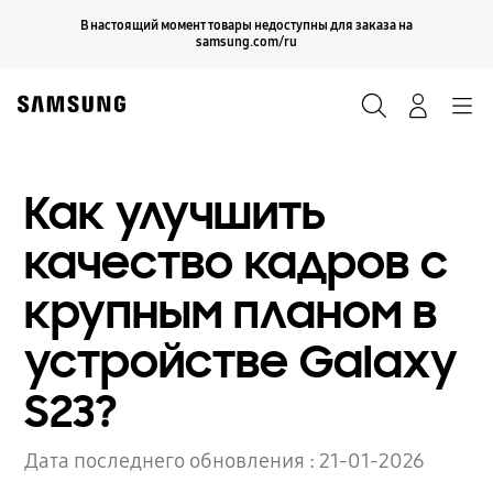
Skip
Продолжить
В настоящий момент товары недоступны для заказа на
Закрыть
to
samsung.com/ru
content
Поиск
Вход
Navigation
Как улучшить
качество кадров с
крупным планом в
устройстве Galaxy
S23?
Дата последнего обновления :
21-01-2026