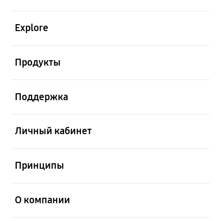
открыть
Explore
открыть
Продукты
открыть
Поддержка
открыть
Личный кабинет
открыть
Принципы
открыть
О компании