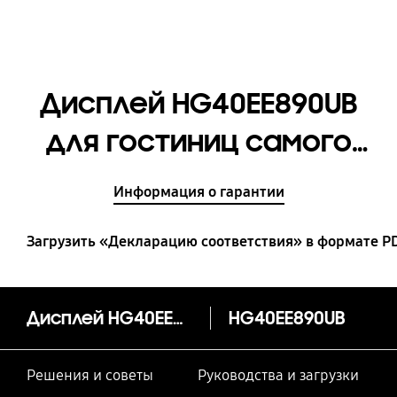
Дисплей HG40EE890UB
для гостиниц самого
высокого класса
Информация о гарантии
[HG40EE890UBXCI]
Загрузить «Декларацию соответствия» в формате P
Дисплей HG40EE890UB для гостиниц самого высокого класса
HG40EE890UB
Решения и советы
Руководства и загрузки