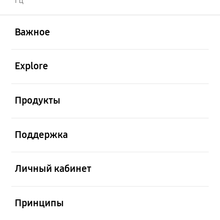
Гц
открыть
Footer Navigation
Важное
открыть
Explore
открыть
Продукты
открыть
Поддержка
открыть
Личный кабинет
открыть
Принципы