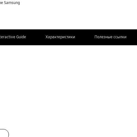
оре Samsung
teractive Guide
Характеристики
Полезные ссылки
СВЯЖИТЕСЬ
Дополнительная информация
С НАМИ