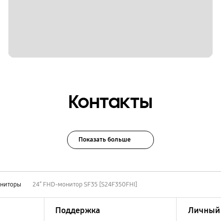
Контакты
Показать больше
ниторы
24″ FHD-монитор SF35 [S24F350FHI]
Поддержка
Личный 