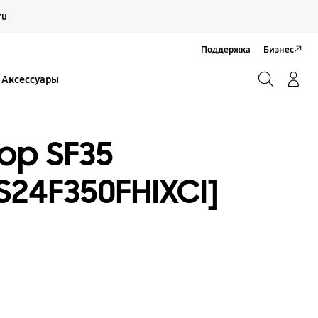
Продолжить
ru
Закрыть
Поддержка
Бизнес
Поиск
Вход/Регистрация
Аксессуары
Поиск
ор SF35
LS24F350FHIXCI]