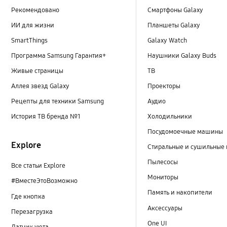
Рекомендовано
Смартфоны Galaxy
ИИ для жизни
Планшеты Galaxy
SmartThings
Galaxy Watch
Программа Samsung Гарантия+
Наушники Galaxy Buds
Живые страницы
ТВ
Аллея звезд Galaxy
Проекторы
Рецепты для техники Samsung
Аудио
История ТВ бренда №1
Холодильники
Посудомоечные машины
Explore
Стиральные и сушильные
Пылесосы
Все статьи Explore
Мониторы
#ВместеЭтоВозможно
Память и накопители
Где кнопка
Аксессуары
Перезагрузка
One UI
Датчик уюта