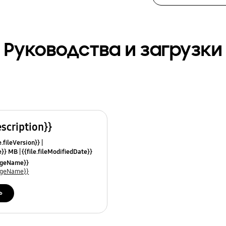
Руководства и загрузки
escription}}
e.fileVersion}}
ze}} MB
{{file.fileModifiedDate}}
mes}}
uageName}}
uageName}}
ь