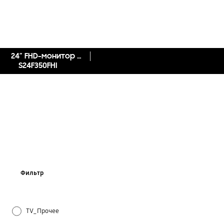
24″ FHD-монитор SF35 [S24F350FHI]
S24F350FHI
Фильтр
TV_Прочее