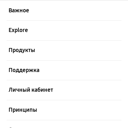
открыть
Footer Navigation
Важное
открыть
Explore
открыть
Продукты
открыть
Поддержка
открыть
Личный кабинет
открыть
Принципы
открыть