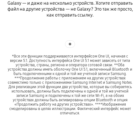
Galaxy — и даже на несколько устройств. Хотите отправить
файл на другие устройства — не Galaxy? Это так же просто,
как отправить ссылку.
Indicator 1
*Все эти функции поддерживаются интерфейсом One UI, начиная с
версии 5.1. Доступность интерфейса One UI 5.1 может зависеть от типа
устройства, страны, региона и оператора сотовой связи. **Оба
устройства должны иметь оболочку One UI 5.1, включенный Bluetooth и
быть подключенными к одной и той же учетной записи Samsung.
***Продолжение работы с приложением на других устройствах
совместимо только с приложениями Samsung Internet и Samsung Notes.
Для реализации этой функции два устройства, которые вы собираетесь
использовать, должны быть подключены к одной и той же учетной
записи Samsung и подключены к той же сети Wi-Fi, а на обоих
устройствах должны быть активированы опции Bluetooth и опция
«Продолжить работу на других устройствах». ****Изображения
смоделированы в целях иллюстрации. Фактический интерфейс может
отличаться.