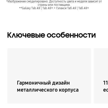
*Изображение смоделировано. Доступность цвета и модели зависит от
страны или поставщика.
**Galaxy Tab A9 | Tab A9+ = Гэлакси Таб А9 | Таб A9+
Ключевые особенности
Гармоничный дизайн
1
металлического корпуса
е