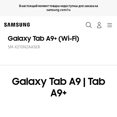
Skip
Продолжить
В настоящий момент товары недоступны для заказа на
Закрыть
to
samsung.com/ru
content
Поиск
Вход
Navigation
Galaxy Tab A9+ (Wi-Fi)
SM-X210NZAASER
Galaxy Tab A9 | Tab
A9+