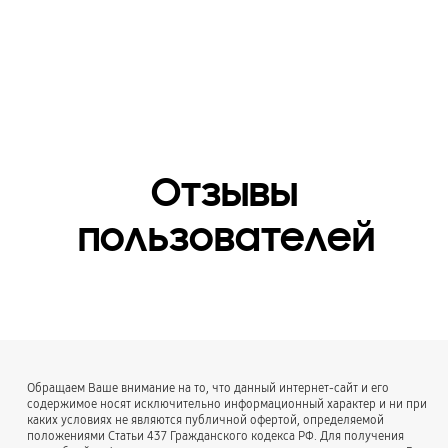
Galaxy Buds Pro, Galaxy
воспроизводимого
Buds Live, Galaxy
аудио
Buds+, Galaxy Buds2,
Galaxy Buds
MP3, M4A, 3GA, AAC,
OGG, OGA, WAV, AMR,
AWB, FLAC, MID, MIDI,
XMF, MXMF, IMY, RTTTL,
RTX, OTA
Отзывы
пользователей
Обращаем Ваше внимание на то, что данный интернет-сайт и его
содержимое носят исключительно информационный характер и ни при
каких условиях не являются публичной офертой, определяемой
положениями Статьи 437 Гражданского кодекса РФ. Для получения