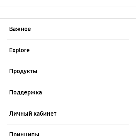
открыть
Footer Navigation
Важное
открыть
Explore
открыть
Продукты
открыть
Поддержка
открыть
Личный кабинет
открыть
Принципы