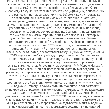
могут отличаться от фактических спецификаций и описаний продукта.
Samsung оставляет за собой право вносить изменения в этот документ и
описываемый в нем продукт в любое время без уведомлений. Вся
информация о функциях, характеристиках, спецификациях, приложениях
с графическим пользовательским интерфейсом и других продуктах,
представленная в настоящем документе, включая, в частности,
преимущества, дизайн, ценообразование, компоненты, эффективность,
наличие и возможности продукта, подлежит изменению без каких-либо
уведомлений или обязательств. Контент, изображенный на экране,
представляет собой смоделированные изображения и предназначен
только для целей демонстрации. **Для использования некоторых
функций Samsung AI может потребоваться вход в аккаунт Samsung.
Пользователям может понадобиться обновить Android и приложения
Google до последней версии. ***Samsung не дает никаких обещаний,
заверений или гарантий относительно точности, полноты или
надежности результатов, предоставляемых функциями AI. *****До конца
2025 года функции Galaxy AI будут предоставляться бесплатно на
поддерживаемых устройствах Samsung Galaxy. В отношении функций
искусственного интеллекта, предоставляемых сторонними
поставщиками, могут действовать иные условия. ******Сервис Galaxy AI
может быть ограничен для несовершеннолетних в определенных
регионах, в которых есть возрастные ограничения на использование AI.
*******При использовании функции «Переводчик» (Interpreter) для
некоторых языков может потребоваться загрузка языкового пакета.
Доступность этой функции может зависеть от языка. ********Функция
«Сводка» (Summary) в рамках функции ""Ассистент для заметок""
активируется с определенным количеством символов, не превышающим
максимальное количество. Возможна обработка аудиофайлов
длительностью не более 3 часов. *********В результате редактирования
с помощью функции AI Рисунок получается фотография размером до 12
МП. При сохранении на изображение накладывается видимый водяной
знак, указывающий на то, что изображение создано при помощи AI.