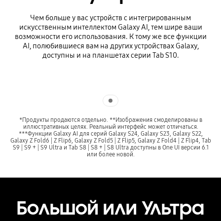
Чем больше у вас устройств с интегрированным
искусственным интеллектом Galaxy AI, тем шире ваши
возможности его использования. К тому же все функции
AI, полюбившиеся вам на других устройствах Galaxy,
доступны и на планшетах серии Tab S10.
Indicator 1
*Продукты продаются отдельно. **Изображения смоделированы в
иллюстративных целях. Реальный интерфейс может отличаться.
***Функции Galaxy AI для серий Galaxy S24, Galaxy S23, Galaxy S22,
Galaxy Z Fold6 | Z Flip6, Galaxy Z Fold5 | Z Flip5, Galaxy Z Fold4 | Z Flip4, Tab
S9 | S9 + | S9 Ultra и Tab S8 | S8 + | S8 Ultra доступны в One UI версии 6.1
или более новой.
Большой или Ультра