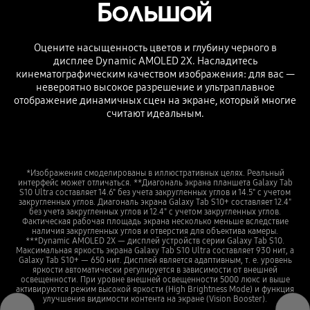
Большой
Оцените насыщенность цветов и глубину черного в
дисплее Dynamic AMOLED 2X. Насладитесь
кинематографическим качеством изображения: для вас —
невероятно высокое разрешение и ультраплавное
отображение динамичных сцен на экране, который многие
считают идеальным.
*Изображения смоделированы в иллюстративных целях. Реальный
интерфейс может отличаться. **Диагональ экрана планшета Galaxy Tab
S10 Ultra составляет 14.6" без учета закругленных углов и 14.5" с учетом
закругленных углов. Диагональ экрана Galaxy Tab S10+ составляет 12.4"
без учета закругленных углов и 12.4" с учетом закругленных углов.
Фактическая рабочая площадь экрана несколько меньше вследствие
наличия закругленных углов и отверстия для объектива камеры.
***Dynamic AMOLED 2X — дисплей устройств серии Galaxy Tab S10.
Максимальная яркость экрана Galaxy Tab S10 Ultra составляет 930 нит, а
Galaxy Tab S10+ — 650 нит. Дисплей является адаптивным, т. е. уровень
яркости автоматически регулируется в зависимости от внешней
освещенности. При уровне внешней освещенности 5000 люкс и выше
активируются режим высокой яркости (High Brightness Mode) и функция
улучшения видимости контента на экране (Vision Booster).
Previous
Next