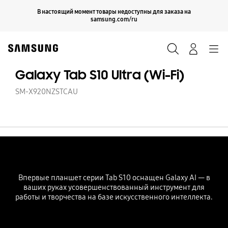
Skip
Продолжить
В настоящий момент товары недоступны для заказа на
Закрыть
to
samsung.com/ru
content
Поиск
Вход
Navigation
Galaxy Tab S10 Ultra (Wi-Fi)
SM-X920NZSTCAU
Впервые планшет серии Tab S10 оснащен Galaxy AI — в
ваших руках усовершенствованный инструмент для
работы и творчества на базе искусственного интеллекта.