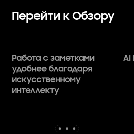
Перейти к Обзору
Работа с заметками
AI
удобнее благодаря
искусственному
интеллекту
Indicator 1
Indicator 2
Indicator 3