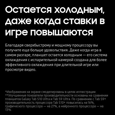
Остается холодным,
даже когда ставки в
игре повышаются
Благодаря сверхбыстрому и мощному процессору вы
получите еще больше удовольствия. Даже когда игра в
самом разгаре, планшет остается холодным — его система
охлаждения с испарительной камерой создана для более
эффективного охлаждения при длительной игре или
просмотре видео.
*Изображения на экране смоделированы в целях иллюстрации.
**Улучшенные показатели производительности основаны на сравнении
планшетов Galaxy Tab S10 Ultra и Tab S9 Ultra. По сравнению с Tab S9+
производительность процессора Tab S10+ повысилась на 16%,
графического процессора — на 27%, а нейронного процессора — на
13%.