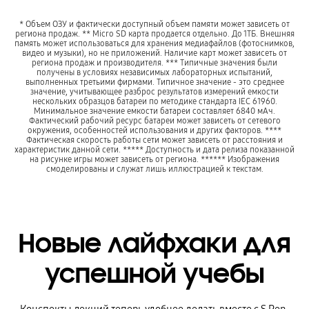
* Объем ОЗУ и фактически доступный объем памяти может зависеть от
региона продаж. ** Micro SD карта продается отдельно. До 1ТБ. Внешняя
память может использоваться для хранения медиафайлов (фотоснимков,
видео и музыки), но не приложений. Наличие карт может зависеть от
региона продаж и производителя. *** Типичные значения были
получены в условиях независимых лабораторных испытаний,
выполненных третьими фирмами. Типичное значение - это среднее
значение, учитывающее разброс результатов измерений емкости
нескольких образцов батареи по методике стандарта IEC 61960.
Минимальное значение емкости батареи составляет 6840 мАч.
Фактический рабочий ресурс батареи может зависеть от сетевого
окружения, особенностей использования и других факторов. ****
Фактическая скорость работы сети может зависеть от расстояния и
характеристик данной сети. ***** Доступность и дата релиза показанной
на рисунке игры может зависеть от региона. ****** Изображения
смоделированы и служат лишь иллюстрацией к текстам.
Новые лайфхаки для
успешной учебы