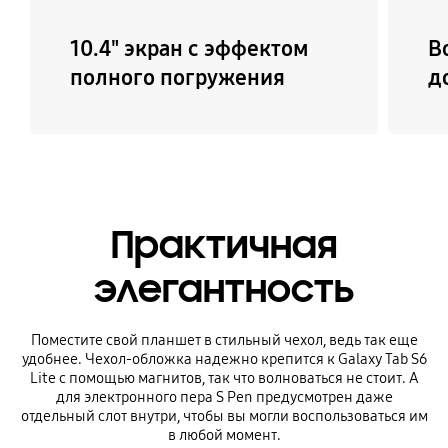
10.4" экран с эффектом
В
полного погружения
д
Практичная
элегантность
Поместите свой планшет в стильный чехол, ведь так еще
удобнее. Чехол-обложка надежно крепится к Galaxy Tab S6
Lite с помощью магнитов, так что волноваться не стоит. А
для электронного пера S Pen предусмотрен даже
отдельный слот внутри, чтобы вы могли воспользоваться им
в любой момент.