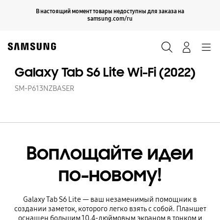
Skip
Продолжить
В настоящий момент товары недоступны для заказа на
Закрыть
to
samsung.com/ru
content
Поиск
Вход
Navigation
Galaxy Tab S6 Lite Wi-Fi (2022)
SM-P613NZBASER
Воплощайте идеи
по-новому!
Galaxy Tab S6 Lite — ваш незаменимый помощник в
создании заметок, которого легко взять с собой. Планшет
оснащен большим 10.4-дюймовым экраном в тонком и