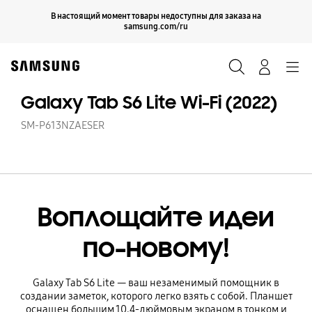
Skip
Продолжить
В настоящий момент товары недоступны для заказа на
Закрыть
to
samsung.com/ru
content
Поиск
Вход
Navigation
Galaxy Tab S6 Lite Wi-Fi (2022)
SM-P613NZAESER
Воплощайте идеи
по-новому!
Galaxy Tab S6 Lite — ваш незаменимый помощник в
создании заметок, которого легко взять с собой. Планшет
оснащен большим 10.4-дюймовым экраном в тонком и