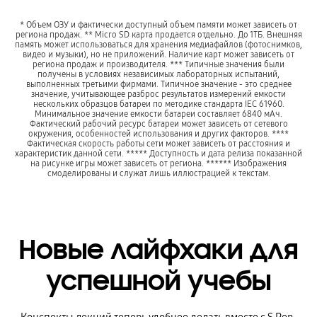
* Объем ОЗУ и фактически доступный объем памяти может зависеть от
региона продаж. ** Micro SD карта продается отдельно. До 1ТБ. Внешняя
память может использоваться для хранения медиафайлов (фотоснимков,
видео и музыки), но не приложений. Наличие карт может зависеть от
региона продаж и производителя. *** Типичные значения были
получены в условиях независимых лабораторных испытаний,
выполненных третьими фирмами. Типичное значение - это среднее
значение, учитывающее разброс результатов измерений емкости
нескольких образцов батареи по методике стандарта IEC 61960.
Минимальное значение емкости батареи составляет 6840 мАч.
Фактический рабочий ресурс батареи может зависеть от сетевого
окружения, особенностей использования и других факторов. ****
Фактическая скорость работы сети может зависеть от расстояния и
характеристик данной сети. ***** Доступность и дата релиза показанной
на рисунке игры может зависеть от региона. ****** Изображения
смоделированы и служат лишь иллюстрацией к текстам.
Новые лайфхаки для
успешной учебы