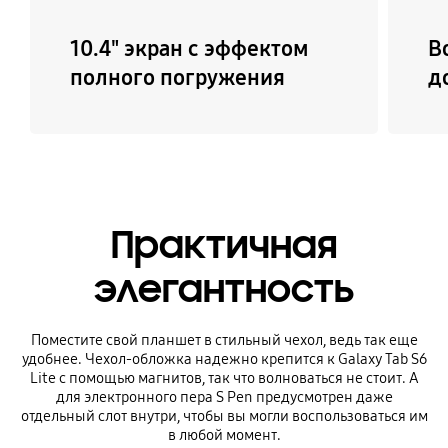
10.4" экран с эффектом
В
полного погружения
д
Практичная
элегантность
Поместите свой планшет в стильный чехол, ведь так еще
удобнее. Чехол-обложка надежно крепится к Galaxy Tab S6
Lite с помощью магнитов, так что волноваться не стоит. А
для электронного пера S Pen предусмотрен даже
отдельный слот внутри, чтобы вы могли воспользоваться им
в любой момент.