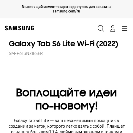
Skip
Продолжить
В настоящий момент товары недоступны для заказа на
Закрыть
to
samsung.com/ru
content
Поиск
Вход
Navigation
Galaxy Tab S6 Lite Wi-Fi (2022)
SM-P613NZIESER
Воплощайте идеи
по-новому!
Galaxy Tab S6 Lite — ваш незаменимый помощник в
создании заметок, которого легко взять с собой. Планшет
оснащен большим 10.4-дюймовым экраном в тонком и