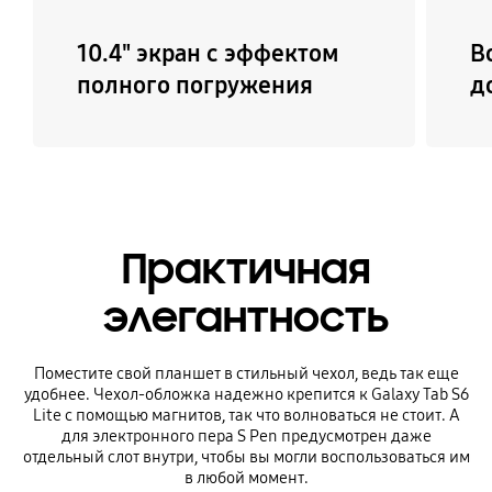
10.4" экран с эффектом
В
полного погружения
д
Практичная
элегантность
Поместите свой планшет в стильный чехол, ведь так еще
удобнее. Чехол-обложка надежно крепится к Galaxy Tab S6
Lite с помощью магнитов, так что волноваться не стоит. А
для электронного пера S Pen предусмотрен даже
отдельный слот внутри, чтобы вы могли воспользоваться им
в любой момент.