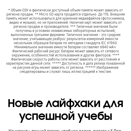
* Объем ОЗУ и фактически доступный объем памяти может зависеть от
региона продаж. ** Micro SD карта продается отдельно. До 1ТБ. Внешняя
память может использоваться для хранения медиафайлов (фотоснимков,
видео и музыки), но не приложений. Наличие карт может зависеть от
региона продаж и производителя. *** Типичные значения были
получены в условиях независимых лабораторных испытаний,
выполненных третьими фирмами. Типичное значение - это среднее
значение, учитывающее разброс результатов измерений емкости
нескольких образцов батареи по методике стандарта IEC 61960.
Минимальное значение емкости батареи составляет 6840 мАч.
Фактический рабочий ресурс батареи может зависеть от сетевого
окружения, особенностей использования и других факторов. ****
Фактическая скорость работы сети может зависеть от расстояния и
характеристик данной сети. ***** Доступность и дата релиза показанной
на рисунке игры может зависеть от региона. ****** Изображения
смоделированы и служат лишь иллюстрацией к текстам.
Новые лайфхаки для
успешной учебы