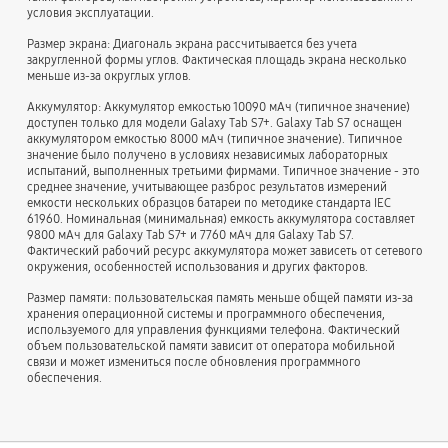
условия эксплуатации.
Размер экрана: Диагональ экрана рассчитывается без учета
закругленной формы углов. Фактическая площадь экрана несколько
меньше из-за округлых углов.
Аккумулятор: Аккумулятор емкостью 10090 мАч (типичное значение)
доступен только для модели Galaxy Tab S7+. Galaxy Tab S7 оснащен
аккумулятором емкостью 8000 мАч (типичное значение). Типичное
значение было получено в условиях независимых лабораторных
испытаний, выполненных третьими фирмами. Типичное значение - это
среднее значение, учитывающее разброс результатов измерений
емкости нескольких образцов батареи по методике стандарта IEC
61960. Номинальная (минимальная) емкость аккумулятора составляет
9800 мАч для Galaxy Tab S7+ и 7760 мАч для Galaxy Tab S7.
Фактический рабочий ресурс аккумулятора может зависеть от сетевого
окружения, особенностей использования и других факторов.
Размер памяти: пользовательская память меньше общей памяти из-за
хранения операционной системы и программного обеспечения,
используемого для управления функциями телефона. Фактический
объем пользовательской памяти зависит от оператора мобильной
связи и может измениться после обновления программного
обеспечения.