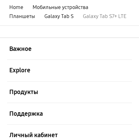
Home
Мобильные устройства
Планшеты
Galaxy Tab S
Galaxy Tab S7+ LTE
открыть
Footer Navigation
Важное
открыть
Explore
открыть
Продукты
открыть
Поддержка
открыть
Личный кабинет