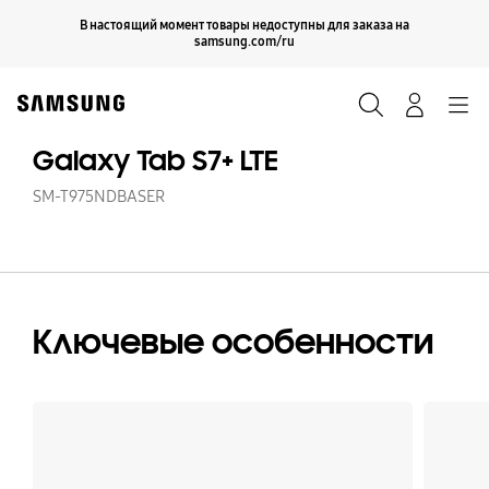
Skip
Продолжить
В настоящий момент товары недоступны для заказа на
Закрыть
to
samsung.com/ru
content
Поиск
Вход
Navigation
Galaxy Tab S7+ LTE
SM-T975NDBASER
Ключевые особенности