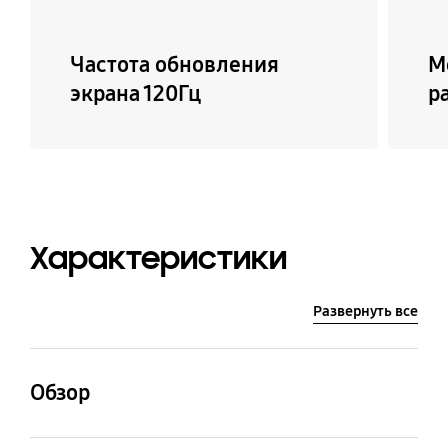
Частота обновления
М
экрана 120Гц
р
Характеристики
Развернуть все
Обзор