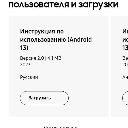
пользователя и загрузки
Инструкция по
И
использованию (Android
и
13)
13
Версия 2.0 |
4.1 MB
Ве
2023
20
Русский
Ан
Загрузить