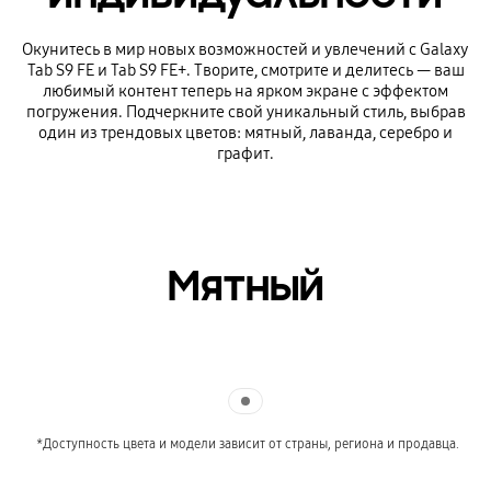
Окунитесь в мир новых возможностей и увлечений с Galaxy
Tab S9 FE и Tab S9 FE+. Творите, смотрите и делитесь — ваш
любимый контент теперь на ярком экране с эффектом
погружения. Подчеркните свой уникальный стиль, выбрав
один из трендовых цветов: мятный, лаванда, серебро и
графит.
Мятный
Indicator 1
*Доступность цвета и модели зависит от страны, региона и продавца.