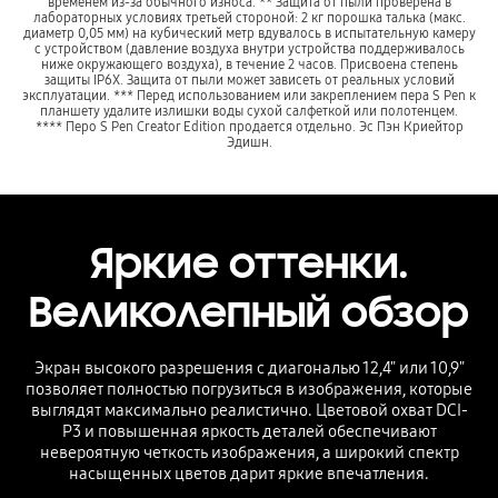
временем из-за обычного износа. ** Защита от пыли проверена в
лабораторных условиях третьей стороной: 2 кг порошка талька (макс.
диаметр 0,05 мм) на кубический метр вдувалось в испытательную камеру
с устройством (давление воздуха внутри устройства поддерживалось
ниже окружающего воздуха), в течение 2 часов. Присвоена степень
защиты IP6X. Защита от пыли может зависеть от реальных условий
эксплуатации. *** Перед использованием или закреплением пера S Pen к
планшету удалите излишки воды сухой салфеткой или полотенцем.
**** Перо S Pen Creator Edition продается отдельно. Эс Пэн Криейтор
Эдишн.
Яркие оттенки.
Великолепный обзор
Экран высокого разрешения с диагональю 12,4" или 10,9"
позволяет полностью погрузиться в изображения, которые
выглядят максимально реалистично. Цветовой охват DCI-
P3 и повышенная яркость деталей обеспечивают
невероятную четкость изображения, а широкий спектр
насыщенных цветов дарит яркие впечатления.