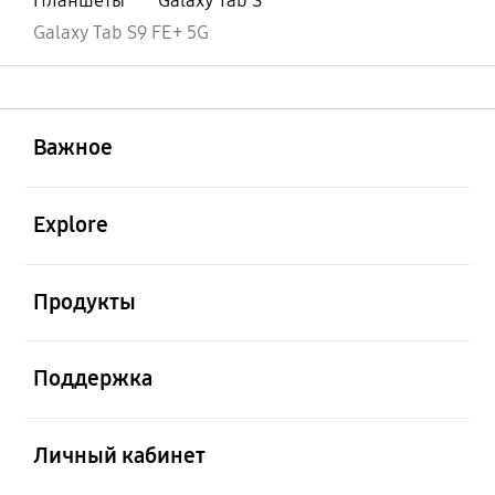
Планшеты
Galaxy Tab S
Galaxy Tab S9 FE+ 5G
открыть
Footer Navigation
Важное
открыть
Explore
открыть
Продукты
открыть
Поддержка
открыть
Личный кабинет