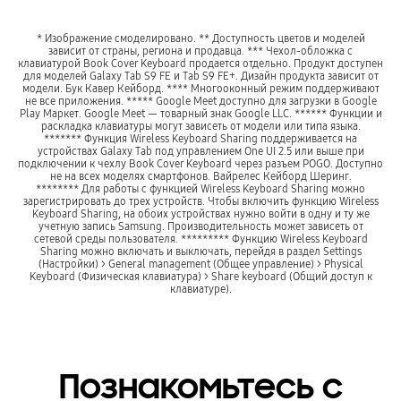
* Изображение смоделировано. ** Доступность цветов и моделей
зависит от страны, региона и продавца. *** Чехол-обложка с
клавиатурой Book Cover Keyboard продается отдельно. Продукт доступен
для моделей Galaxy Tab S9 FE и Tab S9 FE+. Дизайн продукта зависит от
модели. Бук Кавер Кейборд. **** Многооконный режим поддерживают
не все приложения. ***** Google Meet доступно для загрузки в Google
Play Маркет. Google Meet — товарный знак Google LLC. ****** Функции и
раскладка клавиатуры могут зависеть от модели или типа языка.
******* Функция Wireless Keyboard Sharing поддерживается на
устройствах Galaxy Tab под управлением One UI 2.5 или выше при
подключении к чехлу Book Cover Keyboard через разъем POGO. Доступно
не на всех моделях смартфонов. Вайрелес Кейборд Шеринг.
******** Для работы с функцией Wireless Keyboard Sharing можно
зарегистрировать до трех устройств. Чтобы включить функцию Wireless
Keyboard Sharing, на обоих устройствах нужно войти в одну и ту же
учетную запись Samsung. Производительность может зависеть от
сетевой среды пользователя. ********* Функцию Wireless Keyboard
Sharing можно включать и выключать, перейдя в раздел Settings
(Настройки) > General management (Общее управление) > Physical
Keyboard (Физическая клавиатура) > Share keyboard (Общий доступ к
клавиатуре).
Познакомьтесь с