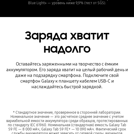
Blue Light» — уровень ниже 9,9% (тест от SGS).
Заряда хватит
надолго
Оставайтесь заряженными на творчество с ёмким
аккумулятором. Его заряда хватит на целый рабочий день и
даже на подзарядку смартфона. Подключите свой
смартфон Galaxy к планшету кабелем USB-C и
наслаждайтесь быстрой зарядкой.
* Стандартное значение, проверенное в сторонней лаборатории.
Номинальное значение — это расчетное среднее значение с учетом
вариабельной емкости аккумулятора среди образцов, протестированных
по стандарту IEC 61960. Номинальная (стандартная) емкость Galaxy Tab
S9 FE — 8 000 мАч, Galaxy Tab S9 FE+ — 10 090 мАч. Фактический срок
службы аккумулятора может зависеть от сетевой среды, вариантов