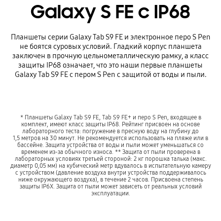
Galaxy S FE с IP68
Планшеты серии Galaxy Tab S9 FE и электронное перо S Pen
не боятся суровых условий. Гладкий корпус планшета
заключен в прочную цельнометаллическую рамку, а класс
защиты IP68 означает, что это наши первые планшеты
Galaxy Tab S9 FE с пером S Pen с защитой от воды и пыли.
* Планшеты Galaxy Tab S9 FE, Tab S9 FE+ и перо S Pen, входящее в
комплект, имеют класс защиты IP68. Рейтинг присвоен на основе
лабораторного теста: погружение в пресную воду на глубину до
1,5 метров на 30 минут. Не рекомендуется использовать на пляже или в
бассейне. Защита устройства от воды и пыли может уменьшаться со
временем из-за обычного износа. ** Защита от пыли проверена в
лабораторных условиях третьей стороной: 2 кг порошка талька (макс.
диаметр 0,05 мм) на кубический метр вдувалось в испытательную камеру
с устройством (давление воздуха внутри устройства поддерживалось
ниже окружающего воздуха), в течение 2 часов. Присвоена степень
защиты IP6X. Защита от пыли может зависеть от реальных условий
эксплуатации.