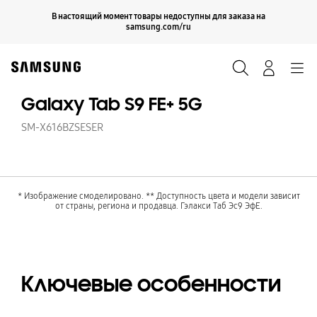
Skip
Продолжить
В настоящий момент товары недоступны для заказа на
Закрыть
to
samsung.com/ru
content
Поиск
Вход
Navigation
Galaxy Tab S9 FE+ 5G
SM-X616BZSESER
* Изображение смоделировано. ** Доступность цвета и модели зависит
от страны, региона и продавца. Гэлакси Таб Эс9 ЭфЕ.
Ключевые особенности