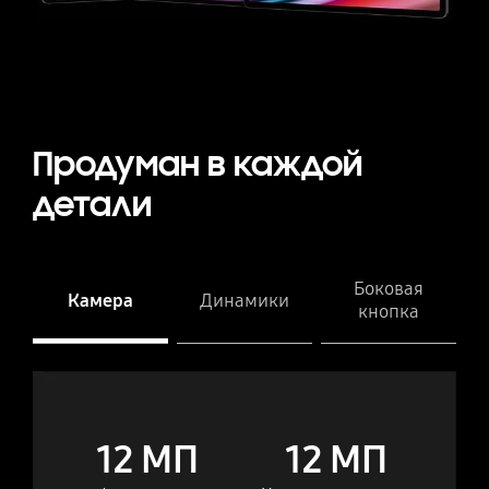
Продуман в каждой
детали
Боковая
Камера
Динамики
кнопка
Камера
Tab S9 Ultra
Tab S9 Ultra
Tab S9+
Tab S9+
Tab S9
Tab S9
12 МП
12 МП