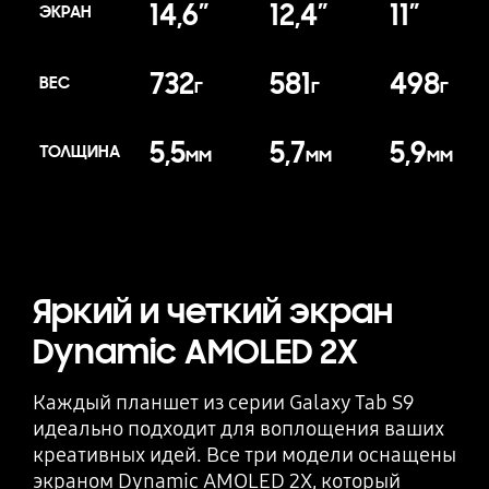
14,6″
12,4″
11″
ЭКРАН
732
581
498
ВЕС
г
г
г
5,5
5,7
5,9
ТОЛЩИНА
мм
мм
мм
Яркий и четкий экран
Dynamic AMOLED 2X
Каждый планшет из серии Galaxy Tab S9
идеально подходит для воплощения ваших
креативных идей. Все три модели оснащены
экраном Dynamic AMOLED 2X, который