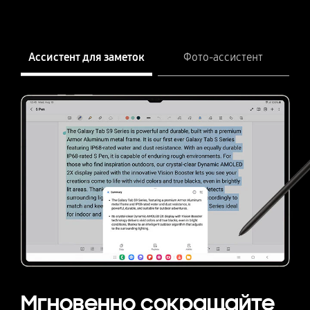
Ассистент для заметок
Фото-ассистент
Ассистент для заметок
Кадрируйте,
Мгновенно сокращайте