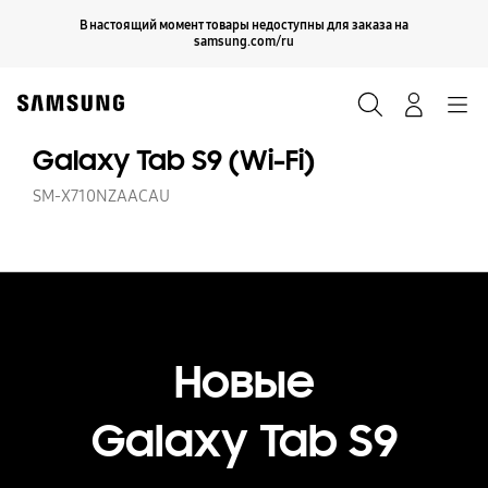
Skip
Продолжить
В настоящий момент товары недоступны для заказа на
Закрыть
to
samsung.com/ru
content
Поиск
Вход
Navigation
Galaxy Tab S9 (Wi-Fi)
SM-X710NZAACAU
Новые
Galaxy Tab S9