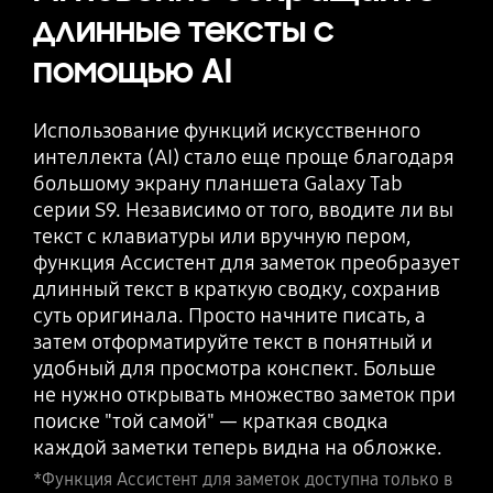
ретушируйте. Просто.
длинные тексты с
помощью AI
Что-то на снимке не на своем месте? Просто
переместите. Использование функций
Использование функций искусственного
искусственного интеллекта (AI) стало еще
интеллекта (AI) стало еще проще благодаря
проще благодаря большому экрану
большому экрану планшета Galaxy Tab
планшета Galaxy Tab серии S9. Новые
серии S9. Независимо от того, вводите ли вы
возможности редактирования фотографий
текст с клавиатуры или вручную пером,
на базе искусственного интеллекта (AI)
функция Ассистент для заметок преобразует
позволят вам получить желаемую
длинный текст в краткую сводку, сохранив
фотографию, например перемещать и
суть оригинала. Просто начните писать, а
удалять ненужные объекты и бесследно
затем отформатируйте текст в понятный и
заполнять оставленное ими пространство
удобный для просмотра конспект. Больше
фона.
не нужно открывать множество заметок при
*Функция генеративного редактирования Умный
поиске "той самой" — краткая сводка
редактор доступна только в One UI 6.1 и
каждой заметки теперь видна на обложке.
фоторедакторе Photo editor 3.4.21 или выше.
*Функция Ассистент для заметок доступна только в
Функция Умный редактор требует подключения к