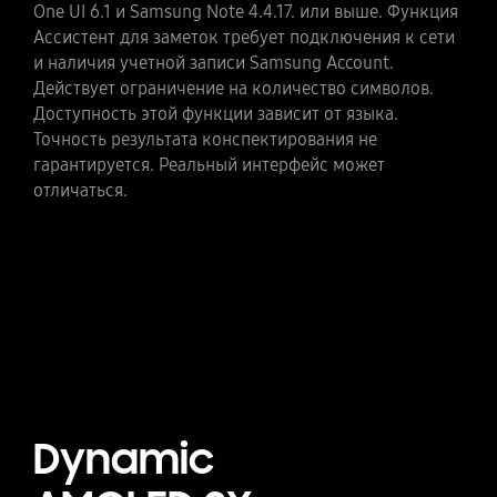
One UI 6.1 и Samsung Note 4.4.17. или выше. Функция
сети и наличие учетной записи Samsung Account. В
Ассистент для заметок требует подключения к сети
результате редактирования с помощью функции
и наличия учетной записи Samsung Account.
Умный редактор создается фотография размером до
Действует ограничение на количество символов.
12 МП. При сохранении на изображение
Доступность этой функции зависит от языка.
накладывается водяной знак, указывающий на то,
Точность результата конспектирования не
что изображение создано с помощью AI. Точность и
гарантируется. Реальный интерфейс может
достоверность сгенерированного результата не
отличаться.
гарантируется. Реальный интерфейс может
отличаться.
Dynamic