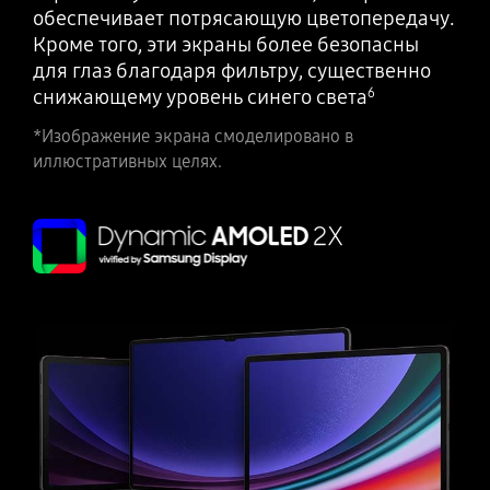
обеспечивает потрясающую цветопередачу.
Кроме того, эти экраны более безопасны
для глаз благодаря фильтру, существенно
снижающему уровень синего света
6
*Изображение экрана смоделировано в
иллюстративных целях.
Galaxy Tab S9, S9+ и S9 Ultra в цвете Graphite расположены рядом друг с другом в режиме Landscape лицевой стороной вперед, а на всех экранах отображаются синие обои.