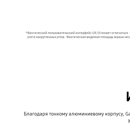
*Фактический пользовательский интерфейс UX/UI может отличаться. *
учета закругленных углов.  Фактическая видимая площадь экрана не
Благодаря тонкому алюминиевому корпусу, Gala