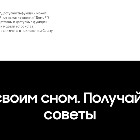
**Доступность функции может
ойное нажатие кнопки "Домой")
артфоны и доступные функции
ли модели устройства.
ь включена в приложении Galaxy
.
своим сном. Получа
советы