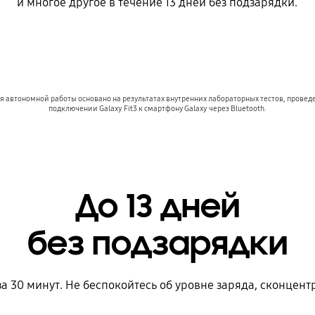
и многое другое в течение 13 дней без подзарядки.
 автономной работы основано на результатах внутренних лабораторных тестов, провед
подключении Galaxy Fit3 к смартфону Galaxy через Bluetooth.
До 13 дней
без подзарядки
а 30 минут. Не беспокойтесь об уровне заряда, сконцент