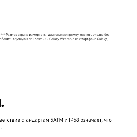
Playing video
***Размер экрана измеряется диагональю прямоугольного экрана без 
бавить вручную в приложении Galaxy Wearable на смартфоне Galaxy, 
.
ветствие стандартам 5ATM и IP68 означает, что
.