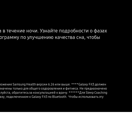
 в течение ночи. Узнайте подробности о фазах
рограмму по улучшению качества сна, чтобы
жение Samsung Health версии 6.26 или выше. ****Galaxy Fit3 должен 
значены только для общего оздоровления и фитнеса. Не предназначено 
ста, обратитесь за консультацией к врачу. ******Для Sleep Coaching 
, подключенном к Galaxy Fit3 по Bluetooth.  Чтобы использовать эту 