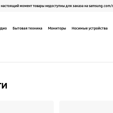
Выберите свое местоположение и язык.
 настоящий момент товары недоступны для заказа на samsung.com/
удио
Бытовая техника
Мониторы
Носимые устройства
ти