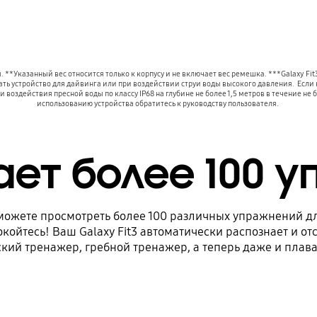
*Указанный вес относится только к корпусу и не включает вес ремешка. ***Galaxy Fit3
ть устройство для дайвинга или при воздействии струи воды высокого давления.  Если на
и воздействия пресной воды по классу IP68 на глубине не более 1,5 метров в течение н
использованию устройства обратитесь к руководству пользователя. 
ет более 100 
ожете просмотреть более 100 различных упражнений дл
койтесь! Ваш Galaxy Fit3 автоматически распознает и от
ский тренажер, гребной тренажер, а теперь даже и плава