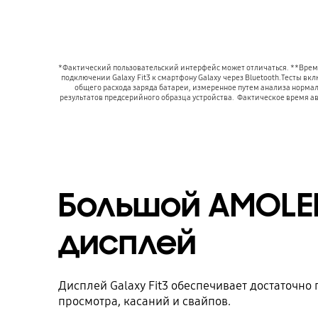
*Фактический пользовательский интерфейс может отличаться. **Время
подключении Galaxy Fit3 к смартфону Galaxy через Bluetooth.Тесты вк
общего расхода заряда батареи, измеренное путем анализа норма
результатов предсерийного образца устройства.  Фактическое время ав
Большой AMOLE
дисплей
Дисплей Galaxy Fit3 обеспечивает достаточно
просмотра, касаний и свайпов.