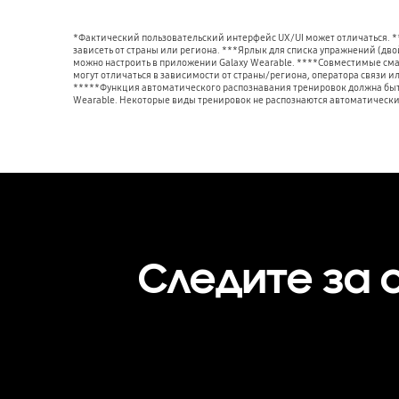
*Фактический пользовательский интерфейс UX/UI может отличаться. 
зависеть от страны или региона. ***Ярлык для списка упражнений (дв
можно настроить в приложении Galaxy Wearable. ****Совместимые см
могут отличаться в зависимости от страны/региона, оператора связи и
*****Функция автоматического распознавания тренировок должна быт
Wearable. Некоторые виды тренировок не распознаются автоматически
Следите за 