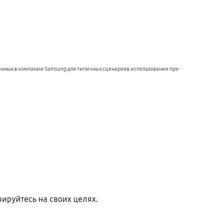
енных в компании Samsung для типичных сценариев использования при 
рируйтесь на своих целях.
Playing video