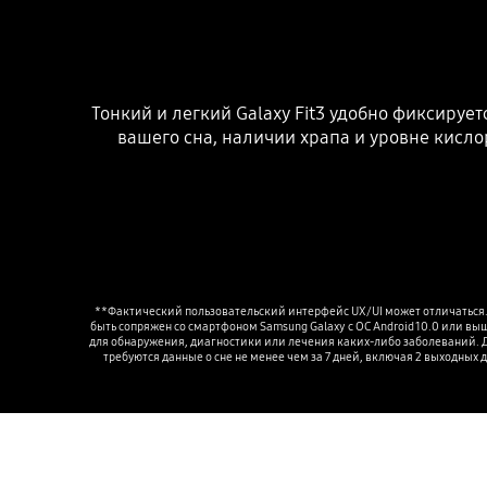
Тонкий и легкий Galaxy Fit3 удобно фиксируе
вашего сна, наличии храпа и уровне кисло
**Фактический пользовательский интерфейс UX/UI может отличаться. *
быть сопряжен со смартфоном Samsung Galaxy с ОС Android 10.0 или вы
для обнаружения, диагностики или лечения каких-либо заболеваний. Д
требуются данные о сне не менее чем за 7 дней, включая 2 выходных 