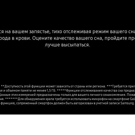
тся на вашем запястье, тихо отслеживая режим вашего сна
рода в крови. Оцените качество вашего сна, пройдите п
лучше высыпаться.
*Доступность этой функции может зависеть от страны или региона. ***Требуется прило
ше и объемом памяти не менее 1,5 ГБ. *****Функции отслеживания качества сна предна
анные этих измерений предназначены только для вашего личного ознакомления. Пожалуй
дня. *******Для обнаружения храпа требуется использовать микрофон на смартфоне Galaxy
функцию, сопряженный смартфон должен быть авторизован в учетной записи Samsung.