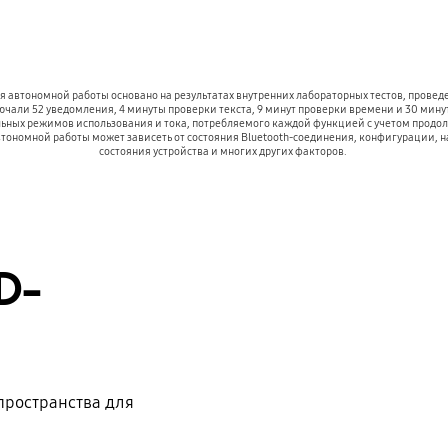
 автономной работы основано на результатах внутренних лабораторных тестов, провед
лючали 52 уведомления, 4 минуты проверки текста, 9 минут проверки времени и 30 минут
льных режимов использования и тока, потребляемого каждой функцией с учетом продол
тономной работы может зависеть от состояния Bluetooth-соединения, конфигурации, на
состояния устройства и многих других факторов. 
D-
 пространства для