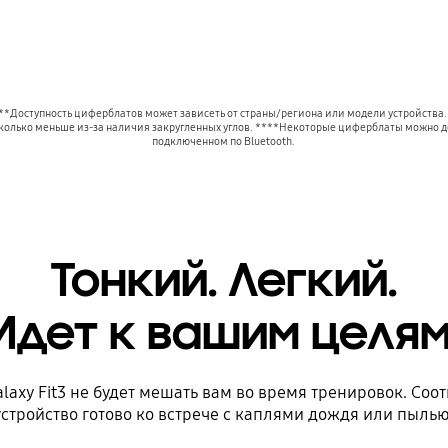
*Доступность циферблатов может зависеть от страны/региона или модели устройства. 
сколько меньше из-за наличия закругленных углов. ****Некоторые циферблаты можно до
подключенном по Bluetooth. 
Тонкий. Легкий.
Идет к вашим целям
xy Fit3 не будет мешать вам во время тренировок. Соот
устройство готово ко встрече с каплями дождя или пылью