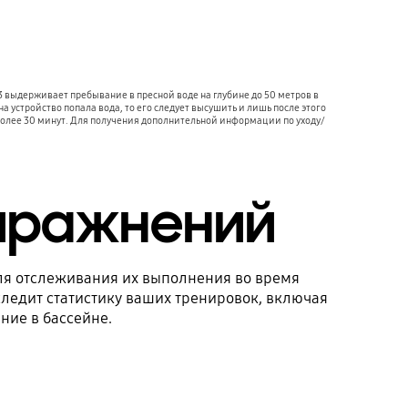
 выдерживает пребывание в пресной воде на глубине до 50 метров в 
 устройство попала вода, то его следует высушить и лишь после этого 
е более 30 минут. Для получения дополнительной информации по уходу/
упражнений
я отслеживания их выполнения во время
следит статистику ваших тренировок, включая
ние в бассейне.