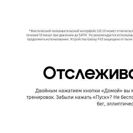
*Фактический пользовательский интерфейс UX/UI может отличаться. *
течение 10 минут при давлении до 5ATM.  Не рекомендуется использова
продолжить использование. Устройство Galaxy Fit3 защищено от пыли 
Отслежива
Двойным нажатием кнопки «Домой» вы м
тренировок. Забыли нажать «Пуск»? Не беспо
бег, эллиптиче