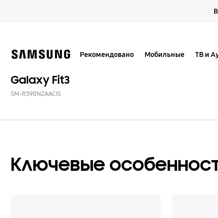
Skip
В
to
content
Рекомендовано
Мобильные
ТВ и А
Galaxy Fit3
SM-R390NZAACIS
Ключевые особеннос