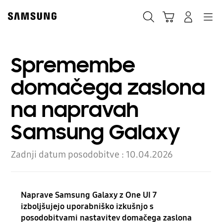
Skip
to
Iskanje
Košarica
Navigation
Prijavite se
content
Spremembe
domačega zaslona
na napravah
Samsung Galaxy
Zadnji datum posodobitve :
10.04.2026
Naprave Samsung Galaxy z One UI 7
izboljšujejo uporabniško izkušnjo s
posodobitvami nastavitev domačega zaslona