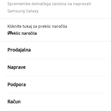
Spremembe domačega zaslona na napravah
Samsung Galaxy
Kliknite tukaj za preklic naročila
Preklic naročila
odprto
Footer Navigation
Prodajalna
odprto
Naprave
odprto
Podpora
odprto
Račun
odprto