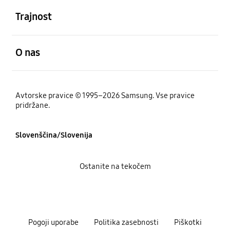
Trajnost
odprto
O nas
Avtorske pravice © 1995–2026 Samsung. Vse pravice
pridržane.
Slovenščina/Slovenija
Ostanite na tekočem
Pogoji uporabe
Politika zasebnosti
Piškotki