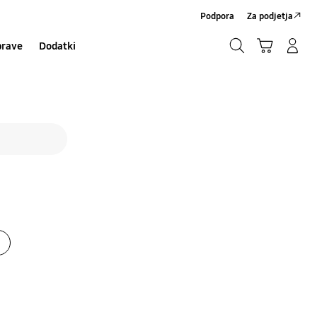
Podpora
Za podjetja
Iskanje
Košarica
Prijavite se/Registrirajte se
prave
Dodatki
Iskanje
ja