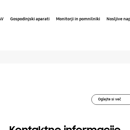
AV
Gospodinjski aparati
Monitorji in pomnilniki
Nosljive na
se rešitve za Telefoni
Oglejte si več