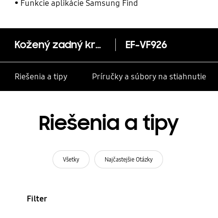
Funkcie aplikácie Samsung Find
Kožený zadný kryt (Z Fold3)
EF-VF926
Riešenia a tipy
Príručky a súbory na stiahnutie
Riešenia a tipy
Všetky
Najčastejšie Otázky
Filter