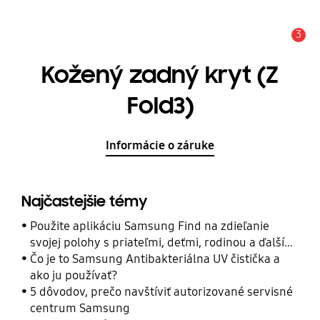
3
Upozornenie
Kožený zadný kryt (Z
Fold3)
Informácie o záruke
Najčastejšie témy
Použite aplikáciu Samsung Find na zdieľanie
svojej polohy s priateľmi, deťmi, rodinou a ďalšími
kontaktmi
Čo je to Samsung Antibakteriálna UV čistička a
ako ju používať?
5 dôvodov, prečo navštíviť autorizované servisné
centrum Samsung