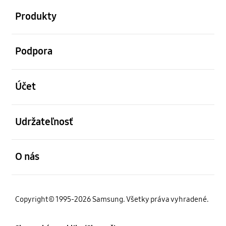
Produkty
otvorené
Podpora
otvorené
Účet
otvorené
Udržateľnosť
otvorené
O nás
Copyright© 1995-2026 Samsung. Všetky práva vyhradené.