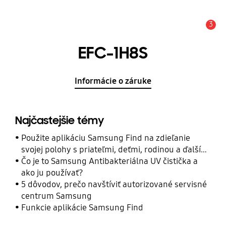
3
Upozornenie
EFC-1H8S
Informácie o záruke
Najčastejšie témy
Použite aplikáciu Samsung Find na zdieľanie
svojej polohy s priateľmi, deťmi, rodinou a ďalšími
kontaktmi
Čo je to Samsung Antibakteriálna UV čistička a
ako ju používať?
5 dôvodov, prečo navštíviť autorizované servisné
centrum Samsung
Funkcie aplikácie Samsung Find