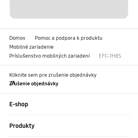
Domov
Pomoc a podpora k produktu
Mobilné zariadenie
Príslušenstvo mobilných zariadení
EFC-1H8S
Kliknite sem pre zrušenie objednávky
Zrušenie objednávky
otvorené
Footer Navigation
E-shop
otvorené
Produkty
otvorené