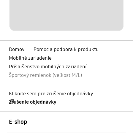
Domov
Pomoc a podpora k produktu
Mobilné zariadenie
Príslušenstvo mobilných zariadení
Športový remienok (veľkosť M/L)
Kliknite sem pre zrušenie objednávky
Zrušenie objednávky
otvorené
Footer Navigation
E-shop
otvorené