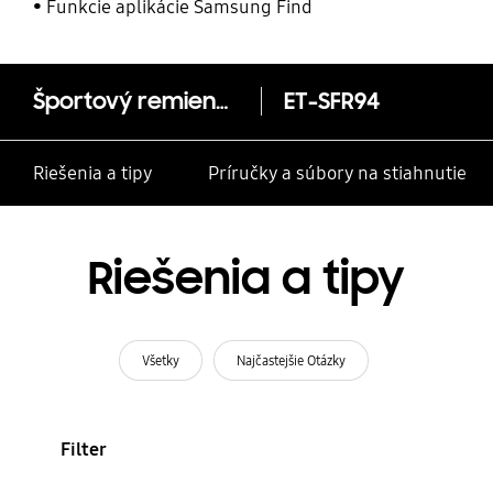
Funkcie aplikácie Samsung Find
Športový remienok (veľkosť M/L)
ET-SFR94
Riešenia a tipy
Príručky a súbory na stiahnutie
Riešenia a tipy
Všetky
Najčastejšie Otázky
Filter