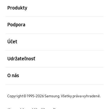
Produkty
otvorené
Podpora
otvorené
Účet
otvorené
Udržateľnosť
otvorené
O nás
Copyright© 1995-2026 Samsung. Všetky práva vyhradené.