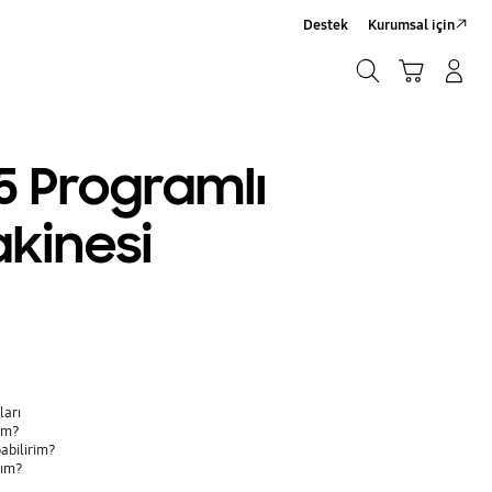
Destek
Kurumsal için
Ara
Sepet
Giriş yap/Üye ol
Ara
 Programlı
akinesi
ları
im?
abilirim?
rım?