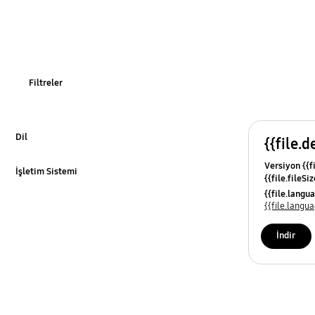
Filtreler
Dil
{{file.d
Detaylar için tıklayın
Versiyon {{f
İşletim Sistemi
{{file.fileSi
Detaylar için tıklayın
{{file.osNa
{{file.lang
{{file.lang
İndir