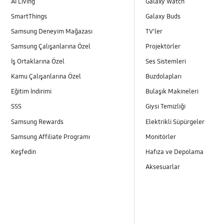
AI Living
Galaxy Watch
SmartThings
Galaxy Buds
Samsung Deneyim Mağazası
TV'ler
Samsung Çalışanlarına Özel
Projektörler
İş Ortaklarına Özel
Ses Sistemleri
Kamu Çalışanlarına Özel
Buzdolapları
Eğitim İndirimi
Bulaşık Makineleri
SSS
Giysi Temizliği
Samsung Rewards
Elektrikli Süpürgeler
Samsung Affiliate Programı
Monitörler
Keşfedin
Hafıza ve Depolama
Aksesuarlar