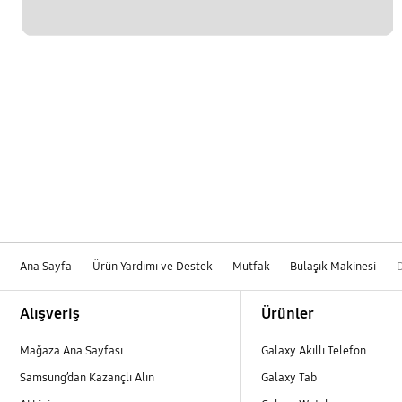
Ana Sayfa
Ürün Yardımı ve Destek
Mutfak
Bulaşık Makinesi
Footer Navigation
Alışveriş
Ürünler
Mağaza Ana Sayfası
Galaxy Akıllı Telefon
Samsung’dan Kazançlı Alın
Galaxy Tab