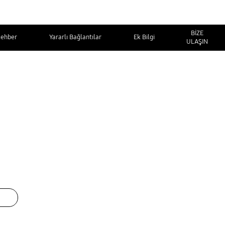
BİZE
Rehber
Yararlı Bağlantılar
Ek Bilgi
ULAŞIN