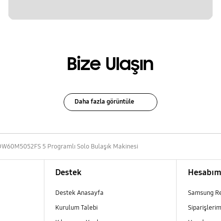
Bize Ulaşın
Daha fazla görüntüle
DW60M5052FS 5 Programlı Solo Bulaşık Makinesi
Destek
Hesabı
Destek Anasayfa
Samsung R
Kurulum Talebi
Siparişleri