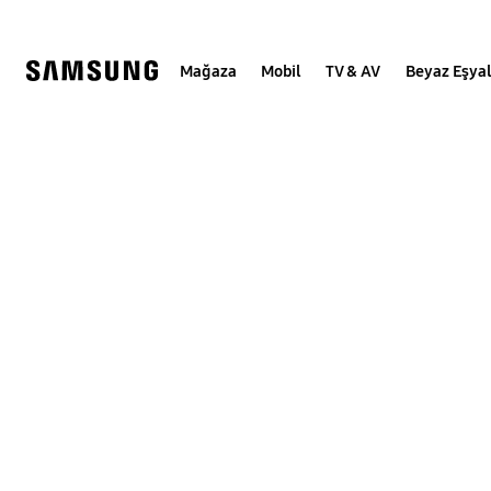
Skip
to
content
Mağaza
Mobil
TV & AV
Beyaz Eşya