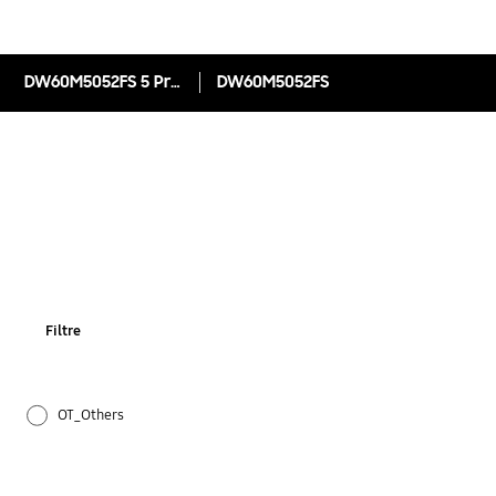
DW60M5052FS 5 Programlı Solo Bulaşık Makinesi
DW60M5052FS
Filtre
OT_Others