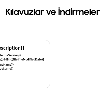
Kılavuzlar ve İndirmeler
escription}}
ile.fileVersion}}
ze}} MB
{{file.fileModifiedDate}}
mes}}
uageName}}
uageName}}