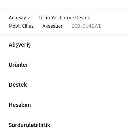
Ana Sayfa
Ürün Yardımı ve Destek
Mobil Cihaz
Aksesuar
ECB-DU4EWE
açık
Footer Navigation
Alışveriş
açık
Ürünler
açık
Destek
açık
Hesabım
açık
Sürdürülebilirlik