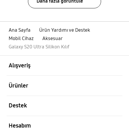
Daha fazla görüntüle
Ana Sayfa
Ürün Yardımı ve Destek
Mobil Cihaz
Aksesuar
Galaxy S20 Ultra Silikon Kılıf
açık
Footer Navigation
Alışveriş
açık
Ürünler
açık
Destek
açık
Hesabım