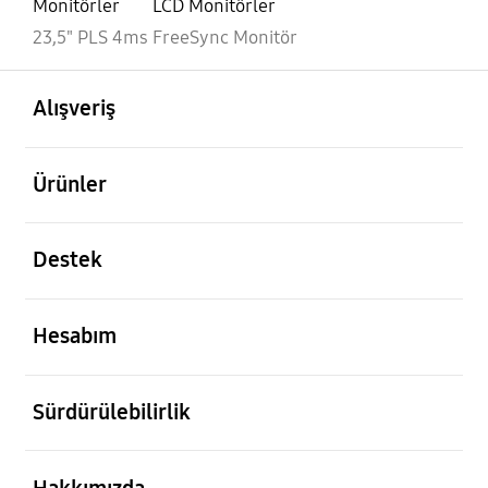
Monitörler
LCD Monitörler
23,5" PLS 4ms FreeSync Monitör
açık
Footer Navigation
Alışveriş
açık
Ürünler
açık
Destek
açık
Hesabım
açık
Sürdürülebilirlik
açık
Hakkımızda