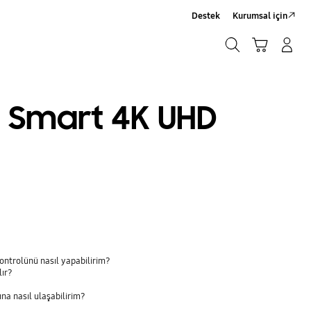
Destek
Kurumsal için
Ara
Sepet
Giriş yap/Üye ol
Ara
t Smart 4K UHD
ntrolünü nasıl yapabilirim?
lır?
a nasıl ulaşabilirim?