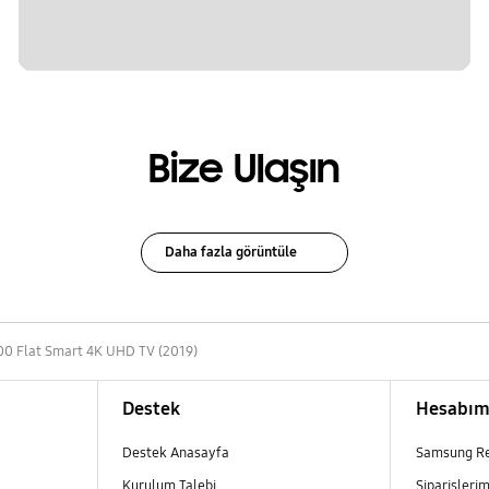
Bize Ulaşın
Daha fazla görüntüle
0 Flat Smart 4K UHD TV (2019)
Destek
Hesabı
Destek Anasayfa
Samsung R
Kurulum Talebi
Siparişleri