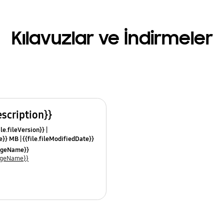
Kılavuzlar ve İndirmeler
escription}}
ile.fileVersion}}
ze}} MB
{{file.fileModifiedDate}}
mes}}
uageName}}
uageName}}