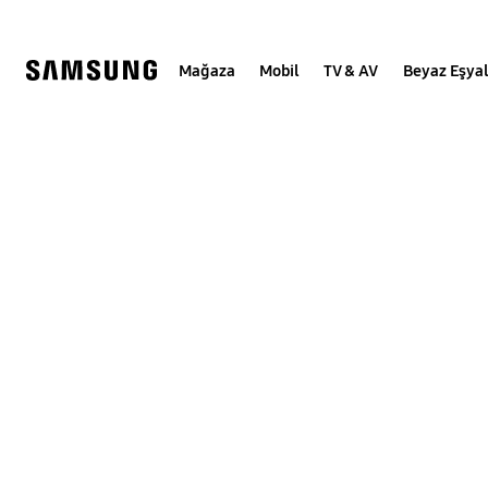
Skip
to
content
Mağaza
Mobil
TV & AV
Beyaz Eşya