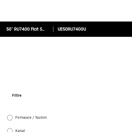
50" RU7400 Flat Smart 4K UHD TV (2019)
UE50RU7400U
Filtre
Firmware / Yazılım
Kanal