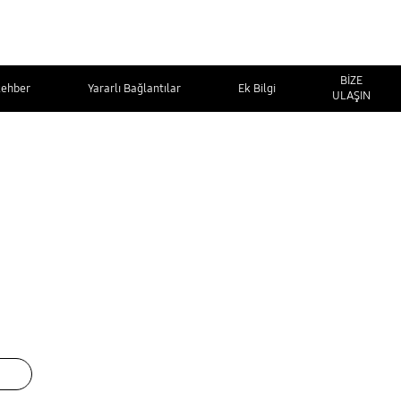
BİZE
Rehber
Yararlı Bağlantılar
Ek Bilgi
ULAŞIN