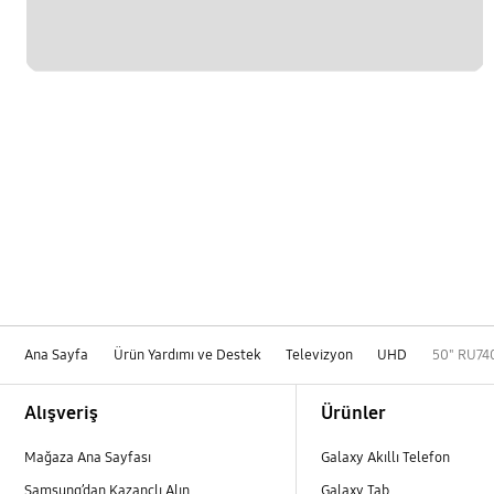
Ana Sayfa
Ürün Yardımı ve Destek
Televizyon
UHD
50" RU740
Footer Navigation
Alışveriş
Ürünler
Mağaza Ana Sayfası
Galaxy Akıllı Telefon
Samsung’dan Kazançlı Alın
Galaxy Tab