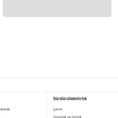
m
Sürdürülebilirlik
ewards
Çevre
m
Güvenlik ve Gizlilik