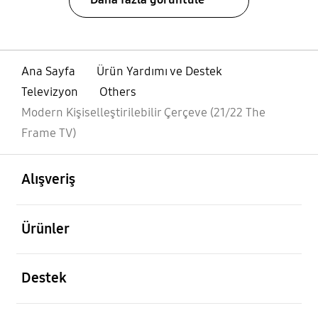
Ana Sayfa
Ürün Yardımı ve Destek
Televizyon
Others
Modern Kişiselleştirilebilir Çerçeve (21/22 The
Frame TV)
açık
Footer Navigation
Alışveriş
açık
Ürünler
açık
Destek
açık