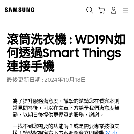
Skip
to
搜尋
登入
導覽
購物車
content
滾筒洗衣機 : WD19N如
何透過Smart Things
連接手機
最後更新日期 :
2024年10月18日
為了提升服務滿意度，誠摯的邀請您在看完本則
常見問答後，可以在文章下方給予我們滿意度鼓
勵，以期日後提供更優質的服務，謝謝。
－找不到您需要的功能嗎？或是需要專業技術支
援！請點擊視窗右下方客服圖像立即啟動
24 小