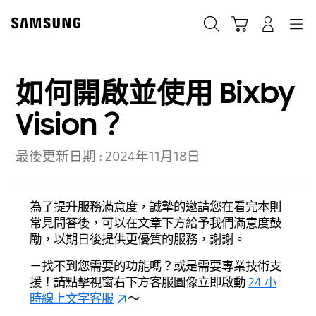
Skip
to
搜尋
登入
導覽
購物車
content
如何開啟並使用 Bixby
Vision？
最後更新日期 :
2024年11月18日
為了提升服務滿意度，誠摯的邀請您在看完本則
常見問答後，可以在文章下方給予我們滿意度鼓
勵，以期日後提供更優質的服務，謝謝。
－找不到您需要的功能嗎？或是需要專業技術支
援！請點擊視窗右下方客服圖像立即啟動
24 小
時線上文字客服
～