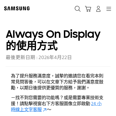
Skip
to
搜尋
登入
導覽
購物車
content
Always On Display
的使用方式
最後更新日期 :
2026年4月22日
為了提升服務滿意度，誠摯的邀請您在看完本則
常見問答後，可以在文章下方給予我們滿意度鼓
勵，以期日後提供更優質的服務，謝謝。
－找不到您需要的功能嗎？或是需要專業技術支
援！請點擊視窗右下方客服圖像立即啟動
24 小
時線上文字客服
～