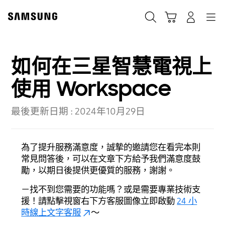
Skip
to
搜尋
登入
導覽
購物車
content
如何在三星智慧電視上
使用 Workspace
最後更新日期 :
2024年10月29日
為了提升服務滿意度，誠摯的邀請您在看完本則
常見問答後，可以在文章下方給予我們滿意度鼓
勵，以期日後提供更優質的服務，謝謝。
－找不到您需要的功能嗎？或是需要專業技術支
援！請點擊視窗右下方客服圖像立即啟動
24 小
時線上文字客服
～