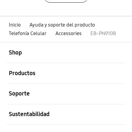
Inicio
Ayuda y soporte del producto
Telefonía Celular
Accessories
EB-PN910B
abierto
Footer Navigation
Shop
abierto
Productos
abierto
Soporte
abierto
Sustentabilidad
abierto