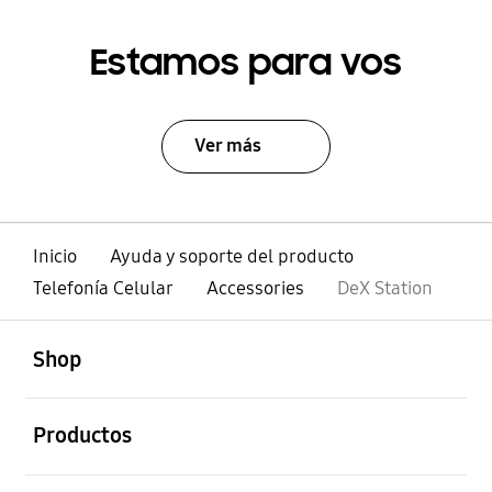
Estamos para vos
Ver más
Inicio
Ayuda y soporte del producto
Telefonía Celular
Accessories
DeX Station
abierto
Footer Navigation
Shop
abierto
Productos
abierto