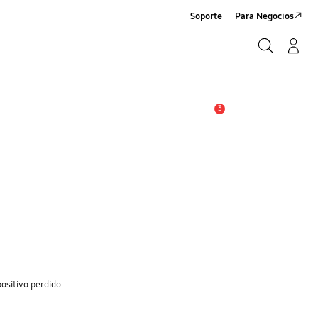
Soporte
Para Negocios
Buscar
Log-In/Sign-Up
Buscar
3
Alerta
positivo perdido.