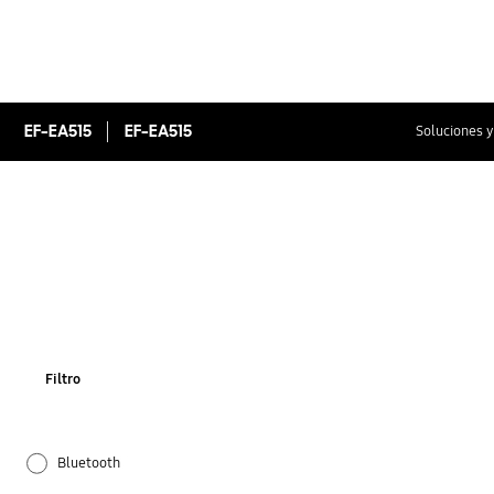
EF-EA515
EF-EA515
Soluciones y
Filtro
Bluetooth