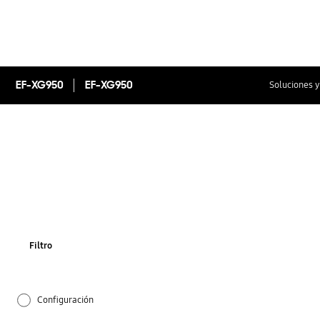
EF-XG950
EF-XG950
Soluciones y
Filtro
Configuración