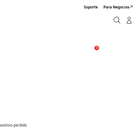
Soporte
Para Negocios
Buscar
Log-In/Sign-Up
Buscar
3
Alerta
positivo perdido.