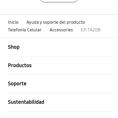
Inicio
Ayuda y soporte del producto
Telefonía Celular
Accessories
EP-TA20B
abierto
Footer Navigation
Shop
abierto
Productos
abierto
Soporte
abierto
Sustentabilidad
abierto